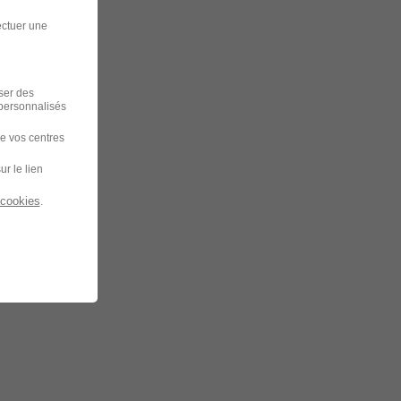
ectuer une
iser des
 personnalisés
de vos centres
ur le lien
 cookies
.