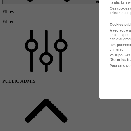
Fermer
rendre la nav
Ces cookies o
Filtres
présentation 
Filtrer
Cookies publ
Avec votre 
traceurs pour
afin d’augmen
Nos partenair
d’intérêt.
Vous pouvez 
"
Gérer les t
Pour en savoi
PUBLIC ADMIS