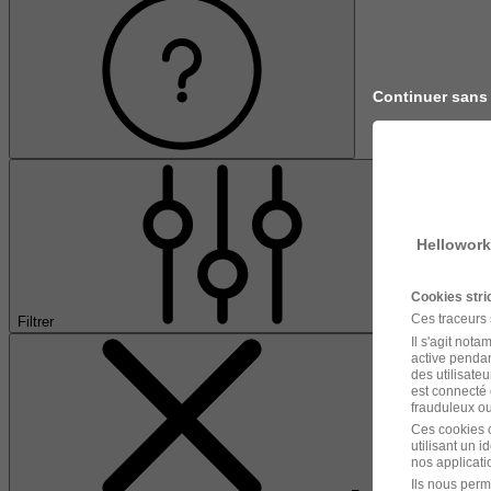
Continuer sans
Hellowork
Cookies str
Ces traceurs
Filtrer
Il s'agit not
active pendan
des utilisateu
est connecté 
frauduleux ou 
Ces cookies o
utilisant un 
nos applicatio
Ils nous perm