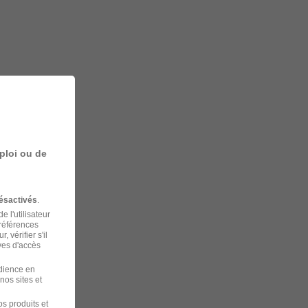
ploi ou de
ésactivés
.
 l'utilisateur
préférences
 vérifier s'il
ves d'accès
udience en
nos sites et
s produits et