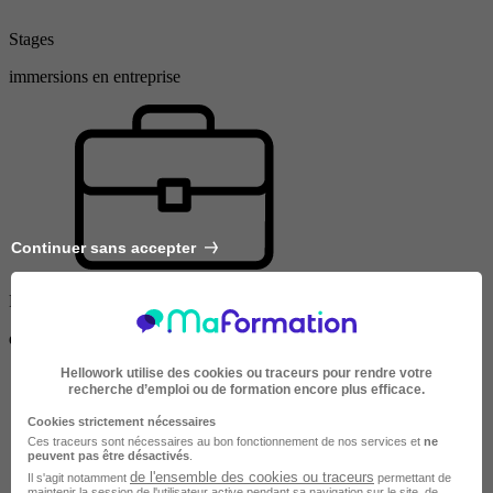
Stages
immersions en entreprise
Continuer sans accepter
Formateurs pro.
diplômés
Hellowork utilise des cookies ou traceurs pour rendre votre
recherche d’emploi ou de formation encore plus efficace.
Cookies strictement nécessaires
Ces traceurs sont nécessaires au bon fonctionnement de nos services et
ne
peuvent pas être désactivés
.
de l'ensemble des cookies ou traceurs
Il s'agit notamment
permettant de
maintenir la session de l'utilisateur active pendant sa navigation sur le site, de