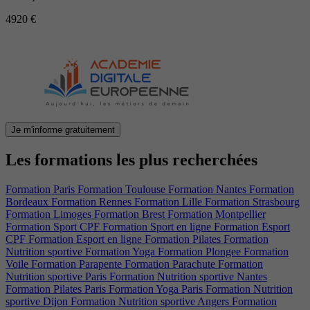
4920 €
Je m'informe gratuitement
Les formations les plus recherchées
Formation Paris
Formation Toulouse
Formation Nantes
Formation
Bordeaux
Formation Rennes
Formation Lille
Formation Strasbourg
Formation Limoges
Formation Brest
Formation Montpellier
Formation Sport CPF
Formation Sport en ligne
Formation Esport
CPF
Formation Esport en ligne
Formation Pilates
Formation
Nutrition sportive
Formation Yoga
Formation Plongee
Formation
Voile
Formation Parapente
Formation Parachute
Formation
Nutrition sportive Paris
Formation Nutrition sportive Nantes
Formation Pilates Paris
Formation Yoga Paris
Formation Nutrition
sportive Dijon
Formation Nutrition sportive Angers
Formation