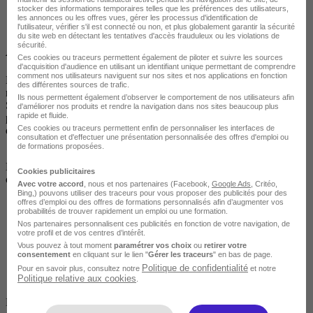
stocker des informations temporaires telles que les préférences des utilisateurs,
les annonces ou les offres vues, gérer les processus d'identification de
Centre
l'utilisateur, vérifier s'il est connecté ou non, et plus globalement garantir la sécurité
du site web en détectant les tentatives d'accès frauduleux ou les violations de
sécurité.
À propos du centre ESRA
Ces cookies ou traceurs permettent également de piloter et suivre les sources
d'acquisition d'audience en utilisant un identifiant unique permettant de comprendre
comment nos utilisateurs naviguent sur nos sites et nos applications en fonction
ESRA Formation Pro est l’activité dédiée aux professionnels en
des différentes sources de trafic.
reconversion ou en perfectionnement, intégrée au sein de l’École
Ils nous permettent également d’observer le comportement de nos utilisateurs afin
Supérieure de Réalisation Audiovisuelle (ESRA), référence depuis
d'améliorer nos produits et rendre la navigation dans nos sites beaucoup plus
rapide et fluide.
plus de 50 ans dans les métiers du cinéma, de la télévision, du son et
Ces cookies ou traceurs permettent enfin de personnaliser les interfaces de
de l’animation.
consultation et d'effectuer une présentation personnalisée des offres d'emploi ou
de formations proposées.
Nous proposons des formations certifiantes inscrites au RNCP,
Cookies publicitaires
organisées en deux formats :
Avec votre accord
, nous et nos partenaires (Facebook,
Google Ads
, Critéo,
Bing,) pouvons utiliser des traceurs pour vous proposer des publicités pour des
Formations longues de reconversion pour accéder aux métiers
offres d’emploi ou des offres de formations personnalisés afin d’augmenter vos
probabilités de trouver rapidement un emploi ou une formation.
clés de l’audiovisuel (opérateur de prise de vue, monteur,
Nos partenaires personnalisent ces publicités en fonction de votre navigation, de
chargé de production,,.).
votre profil et de vos centres d’intérêt.
Formations courtes d’expertise pour développer des
Vous pouvez à tout moment
paramétrer vos choix
ou
retirer votre
compétences techniques ciblées (caméras professionnelles,
consentement
en cliquant sur le lien "
Gérer les traceurs
" en bas de page.
postproduction, son, etc.).
Politique de confidentialité
Pour en savoir plus, consultez notre
et notre
Politique relative aux cookies
.
Nos programmes allient pratique intensive, encadrement par des