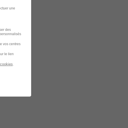
ectuer une
iser des
 personnalisés
de vos centres
ur le lien
 cookies
.