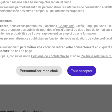
igation dans nos sites beaucoup plus rapide et fluide.
u traceurs permettent enfin de personnaliser les interfaces de consultation et d'eff
personnalisée des offres d'emploi ou de formations proposées.
icitaires
accord
, nous et nos partenaires (Facebook,
Google Ads
, Critéo, Bing,) pouvons util
 vous proposer des publicités pour des offres d’emploi ou des offres de formations
ter vos probabilités de trouver rapidement un emploi ou une formation.
es personnalisent ces publicités en fonction de votre navigation, de votre profil et 
à tout moment
paramétrer vos choix
ou
retirer votre consentement
en cliquant s
raceurs
" en bas de page.
Politique de confidentialité
Politique relative aux
r plus, consultez notre
et notre
Personnaliser mes choix
Tout accepter
rte quel endroit à distance.