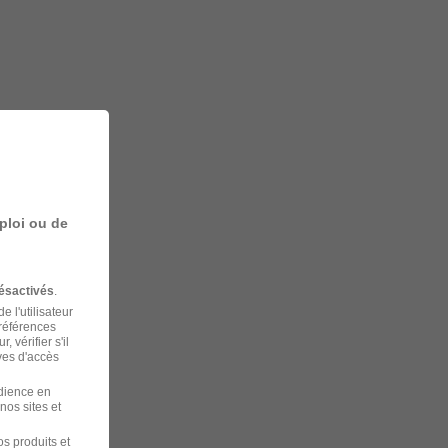
ploi ou de
ésactivés
.
 l'utilisateur
préférences
 vérifier s'il
ves d'accès
udience en
nos sites et
s produits et