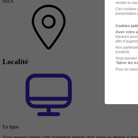
916 €
rendre la nav
Ces cookies o
présentation 
Cookies publ
Avec votre 
traceurs pour
afin d’augmen
Nos partenair
d’intérêt.
Vous pouvez 
Localité
"
Gérer les t
Pour en savoi
En ligne
Vous pouvez suivre cette formation depuis chez vous ou depuis n’impo