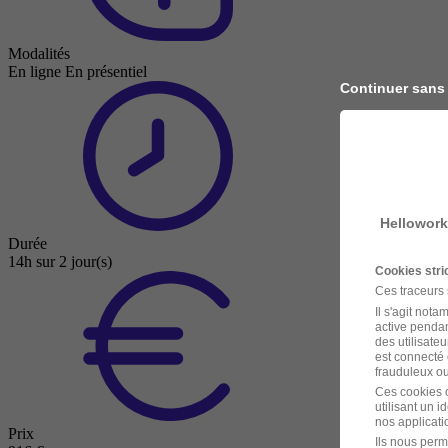
Modalités
En ligne
En présentiel
Continuer sans
Hellowork
Durée
14h sur 2 jour(s)
Cookies str
Ces traceurs
Il s'agit not
active pendan
des utilisateu
est connecté 
frauduleux ou 
Ces cookies o
utilisant un 
nos applicatio
Prix
Ils nous perm