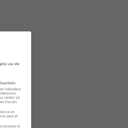
ploi ou de
ésactivés
.
 l'utilisateur
préférences
 vérifier s'il
ves d'accès
udience en
nos sites et
s produits et