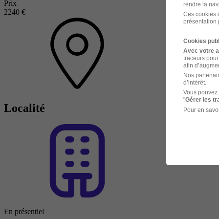
Prix
rendre la nav
2240 €
Ces cookies o
présentation 
Cookies publ
Avec votre 
traceurs pour
afin d’augmen
Nos partenair
d’intérêt.
Vous pouvez 
"
Gérer les t
Localité
Pour en savoi
En présentiel