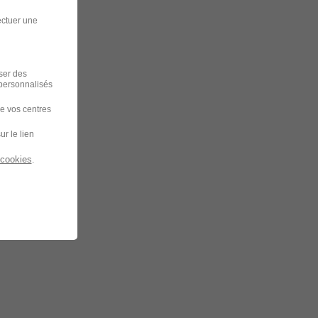
ectuer une
iser des
 personnalisés
de vos centres
ur le lien
 cookies
.