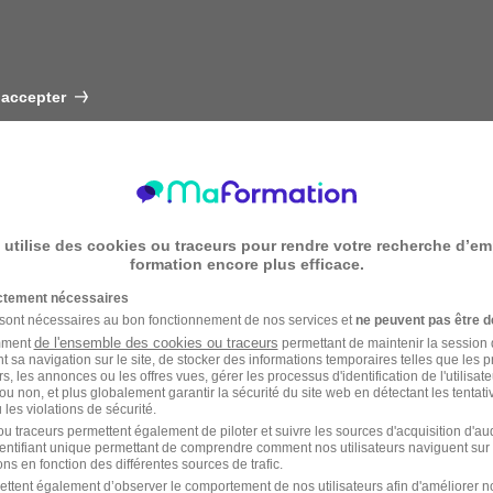
 accepter
 utilise des cookies ou traceurs pour rendre votre recherche d’em
formation encore plus efficace.
ictement nécessaires
 sont nécessaires au bon fonctionnement de nos services et
ne peuvent pas être d
de l'ensemble des cookies ou traceurs
amment
permettant de maintenir la session de
t sa navigation sur le site, de stocker des informations temporaires telles que les 
rs, les annonces ou les offres vues, gérer les processus d'identification de l'utilisateur,
ou non, et plus globalement garantir la sécurité du site web en détectant les tentati
les violations de sécurité.
u traceurs permettent également de piloter et suivre les sources d'acquisition d'a
identifiant unique permettant de comprendre comment nos utilisateurs naviguent sur 
ns en fonction des différentes sources de trafic.
ettent également d’observer le comportement de nos utilisateurs afin d'améliorer no