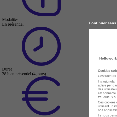
Modalités
Continuer sans
En présentiel
Hellowork
Durée
Cookies str
28 h en présentiel (4 jours)
Ces traceurs
Il s'agit not
active pendan
des utilisateu
est connecté 
frauduleux ou 
Ces cookies o
utilisant un 
nos applicatio
Ils nous perm