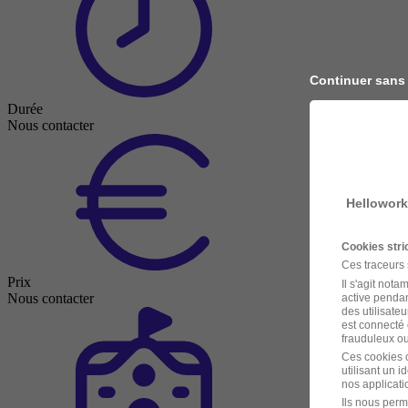
Continuer sans
Durée
Nous contacter
Hellowork
Cookies str
Ces traceurs
Prix
Il s'agit not
Nous contacter
active pendan
des utilisateu
est connecté 
frauduleux ou 
Ces cookies o
utilisant un 
nos applicatio
Ils nous perm