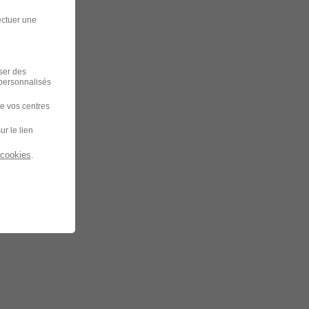
ectuer une
iser des
 personnalisés
de vos centres
ur le lien
 cookies
.