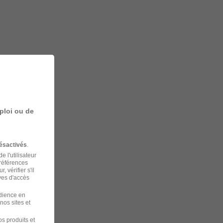
ploi ou de
ésactivés
.
 l'utilisateur
préférences
 vérifier s'il
ves d'accès
udience en
nos sites et
s produits et