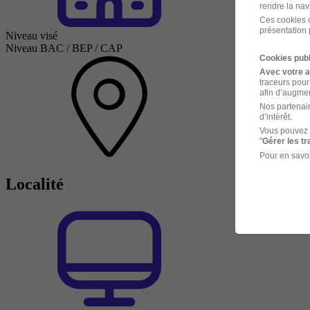
rendre la nav
Ces cookies o
présentation 
Niveau visé
Niveau BAC / BEP / CAP
Cookies publ
Avec votre 
traceurs pour
afin d’augmen
Nos partenair
d’intérêt.
Vous pouvez 
"
Gérer les t
Pour en savoi
Localité