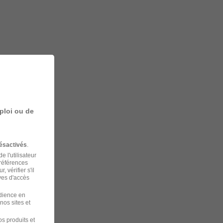
ploi ou de
ésactivés
.
 l'utilisateur
préférences
 vérifier s'il
ves d'accès
udience en
nos sites et
s produits et