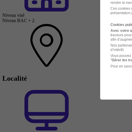
rendre la nav
Ces cookies o
présentation 
Niveau visé
Niveau BAC + 2
Cookies publ
Avec votre 
traceurs pour
afin d’augmen
Nos partenair
d’intérêt.
Vous pouvez 
"
Gérer les t
Pour en savoi
Localité