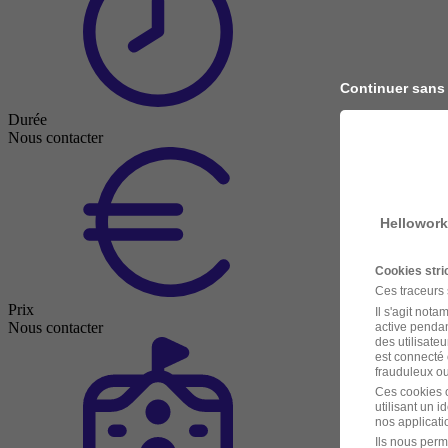
Continuer sans
Durée
Nous contacter
Hellowork
Cookies str
Ces traceurs
Prix
Il s'agit not
Nous contacter
active pendan
des utilisateu
est connecté 
frauduleux ou 
Ces cookies o
utilisant un 
nos applicatio
Ils nous perm