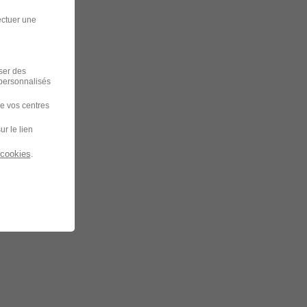
ectuer une
iser des
 personnalisés
de vos centres
ur le lien
 cookies
.