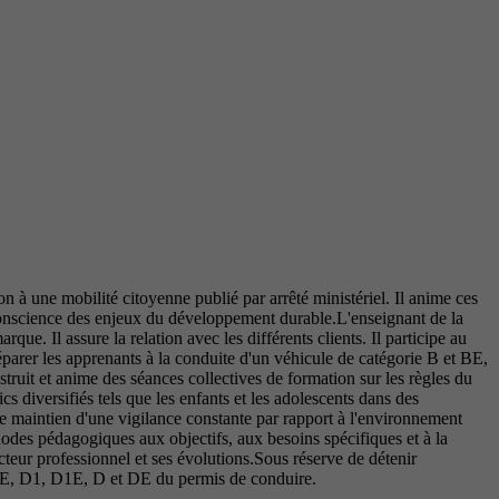
n à une mobilité citoyenne publié par arrêté ministériel. Il anime ces
 conscience des enjeux du développement durable.L'enseignant de la
que. Il assure la relation avec les différents clients. Il participe au
préparer les apprenants à la conduite d'un véhicule de catégorie B et BE,
truit et anime des séances collectives de formation sur les règles du
cs diversifiés tels que les enfants et les adolescents dans des
 le maintien d'une vigilance constante par rapport à l'environnement
hodes pédagogiques aux objectifs, aux besoins spécifiques et à la
ecteur professionnel et ses évolutions.Sous réserve de détenir
, CE, D1, D1E, D et DE du permis de conduire.