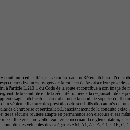
 « continuum éducatif », en se conformant au Référentiel pour l'éducatio
espectueux des autres usagers de la route et de favoriser leur prise de
ini à l'article L.213-1 du Code de la route et contribue à son image de mar
eignant de la conduite et de la sécurité routière a la responsabilité de 
rentissage anticipé de la conduite ou de la conduite supervisée. Il cons
d'un véhicule.Il assure des prestations de sensibilisation auprès de publi
salariés d'entreprise et particuliers.L'enseignement de la conduite exige
et de la sécurité routière adapte en permanence son discours et ses mét
priées. Il exerce une veille régulière concernant la réglementation, le s
 à la conduite des véhicules des catégories AM, A1, A2, A, C1, C1E, C