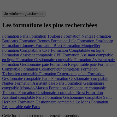
Je m'informe gratuitement
Les formations les plus recherchées
Formation Paris
Formation Toulouse
Formation Nantes
Formation
Bordeaux
Formation Rennes
Formation Lille
Formation Strasbourg
Formation Limoges
Formation Brest
Formation Montpellier
Formation Comptabilité CPF
Formation Comptabilité en ligne
Formation Assistant comptable CPF
Formation Assistant comptable
en ligne
Formation Gestionnaire comptable
Formation Assistant paie
Formation Gestionnaire paie
Formation Responsable paie
Formation
Comptable
Formation Collaborateur comptable
Formation
Technicien comptable
Formation Expert-comptable
Formation
Gestionnaire comptable Paris
Formation Gestionnaire comptable
Nantes
Formation Assistant paie Paris
Formation Gestionnaire
comptable Mont-de-Marsan
Formation Gestionnaire comptable
Toulouse
Formation Gestionnaire comptable Brest
Formation
Assistant comptable Paris
Formation Gestionnaire comptable Saint-
Herblain
Formation Gestionnaire comptable Le Mans
Formation
Responsable paie Paris
Cette formation est temporairement suspendue.