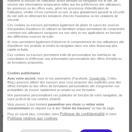
maintenir la session de l'utilisateur active pendant sa navigation sur le site, de
stocker des informations temporaires telles que les préférences des utilisateurs,
les annonces ou les offres vues, gérer les processus d'identification de
l'utilisateur, vérifier s'il est connecté ou non, et plus globalement garantir la sécurité
du site web en détectant les tentatives d'accès frauduleux ou les violations de
sécurité.
Ces cookies ou traceurs permettent également de piloter et suivre les sources
d'acquisition d'audience en utilisant un identifiant unique permettant de comprendre
comment nos utilisateurs naviguent sur nos sites et nos applications en fonction
Tout public
des différentes sources de trafic.
Ils nous permettent également d’observer le comportement de nos utilisateurs afin
d'améliorer nos produits et rendre la navigation dans nos sites beaucoup plus
rapide et fluide.
Ces cookies ou traceurs permettent enfin de personnaliser les interfaces de
consultation et d'effectuer une présentation personnalisée des offres d'emploi ou
de formations proposées.
Cookies publicitaires
Avec votre accord
, nous et nos partenaires (Facebook,
Google Ads
, Critéo,
Bing,) pouvons utiliser des traceurs pour vous proposer des publicités pour des
Finançable CPF
offres d’emploi ou des offres de formations personnalisés afin d’augmenter vos
probabilités de trouver rapidement un emploi ou une formation.
Nos partenaires personnalisent ces publicités en fonction de votre navigation, de
votre profil et de vos centres d’intérêt.
Vous pouvez à tout moment
paramétrer vos choix
ou
retirer votre
consentement
en cliquant sur le lien "
Gérer les traceurs
" en bas de page.
Politique de confidentialité
Pour en savoir plus, consultez notre
et notre
Politique relative aux cookies
.