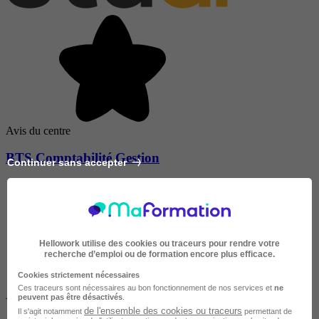
Avis du centre
BTS Comptabilité Gestion
Continuer sans accepter
Hellowork utilise des cookies ou traceurs pour rendre votre
recherche d’emploi ou de formation encore plus efficace.
Cookies strictement nécessaires
Ces traceurs sont nécessaires au bon fonctionnement de nos services et
ne
À DISTANCE
peuvent pas être désactivés
.
de l'ensemble des cookies ou traceurs
Il s'agit notamment
permettant de