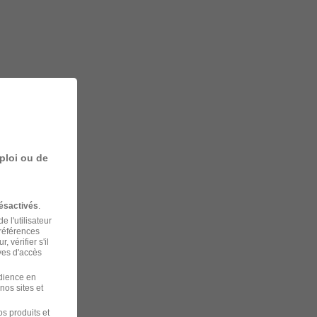
ploi ou de
ésactivés
.
 l'utilisateur
préférences
 vérifier s'il
ves d'accès
udience en
nos sites et
s produits et