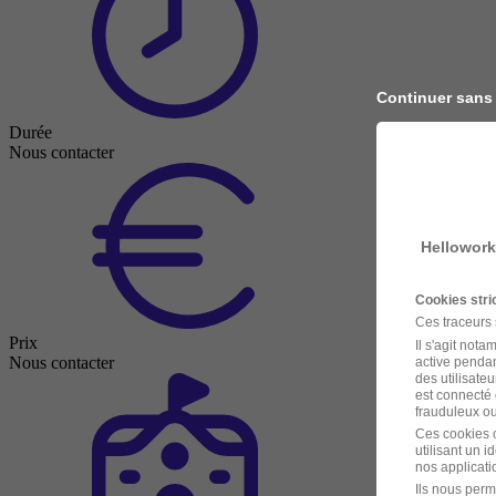
Continuer sans
Durée
Nous contacter
Hellowork
Cookies str
Ces traceurs
Prix
Il s'agit not
Nous contacter
active pendan
des utilisateu
est connecté 
frauduleux ou 
Ces cookies o
utilisant un 
nos applicatio
Ils nous perm