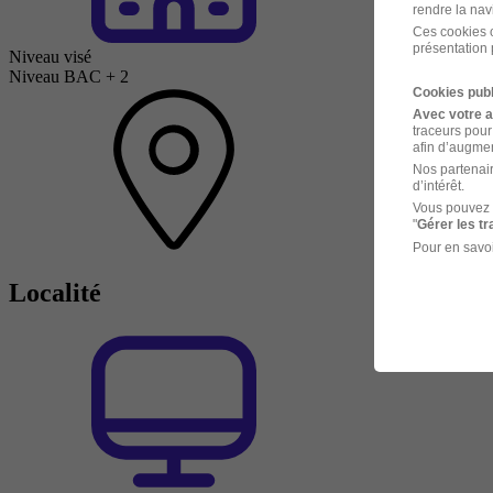
rendre la nav
Ces cookies o
présentation 
Niveau visé
Niveau BAC + 2
Cookies publ
Avec votre 
traceurs pour
afin d’augmen
Nos partenair
d’intérêt.
Vous pouvez 
"
Gérer les t
Pour en savoi
Localité