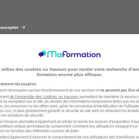
 accepter
 utilise des cookies ou traceurs pour rendre votre recherche d’em
formation encore plus efficace.
ictement nécessaires
 sont nécessaires au bon fonctionnement de nos services et
ne peuvent pas être d
de l'ensemble des cookies ou traceurs
amment
permettant de maintenir la session de
t sa navigation sur le site, de stocker des informations temporaires telles que les 
rs, les annonces ou les offres vues, gérer les processus d'identification de l'utilisateur,
ou non, et plus globalement garantir la sécurité du site web en détectant les tentati
les violations de sécurité.
u traceurs permettent également de piloter et suivre les sources d'acquisition d'a
identifiant unique permettant de comprendre comment nos utilisateurs naviguent sur 
ns en fonction des différentes sources de trafic.
ettent également d’observer le comportement de nos utilisateurs afin d'améliorer no