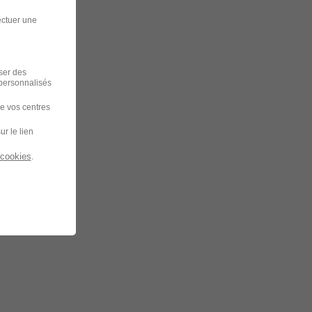
ectuer une
iser des
 personnalisés
de vos centres
ur le lien
 cookies
.