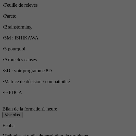
•Feuille de relevés
•Pareto
•Brainstorming
•5M : ISHIKAWA
•5 pourquoi
•Arbre des causes
•8D : voir programme 8D
•Matrice de décision / compatibilité
•le PDCA
Bilan de la formation1 heure
Voir plus
Ecoba
Methodes et outils de resolution de probleme