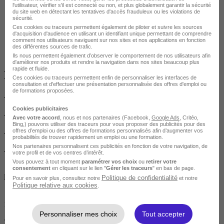
l'utilisateur, vérifier s'il est connecté ou non, et plus globalement garantir la sécurité
du site web en détectant les tentatives d'accès frauduleux ou les violations de
sécurité.
Ces cookies ou traceurs permettent également de piloter et suivre les sources
d'acquisition d'audience en utilisant un identifiant unique permettant de comprendre
comment nos utilisateurs naviguent sur nos sites et nos applications en fonction
des différentes sources de trafic.
Ils nous permettent également d’observer le comportement de nos utilisateurs afin
d'améliorer nos produits et rendre la navigation dans nos sites beaucoup plus
rapide et fluide.
Programme
Ces cookies ou traceurs permettent enfin de personnaliser les interfaces de
consultation et d'effectuer une présentation personnalisée des offres d'emploi ou
de formations proposées.
- Agenda de la formation
Cookies publicitaires
- Problématique, contexte, objectifs, enjeux
Avec votre accord
, nous et nos partenaires (Facebook,
Google Ads
, Critéo,
Bing,) pouvons utiliser des traceurs pour vous proposer des publicités pour des
offres d’emploi ou des offres de formations personnalisés afin d’augmenter vos
- Périmètre : BRAINSTORMING
probabilités de trouver rapidement un emploi ou une formation.
Nos partenaires personnalisent ces publicités en fonction de votre navigation, de
- Documentation de l'Entreprise
votre profil et de vos centres d’intérêt.
Vous pouvez à tout moment
paramétrer vos choix
ou
retirer votre
consentement
en cliquant sur le lien "
Gérer les traceurs
" en bas de page.
le processus de résolution de problème : avec étude de cas
Politique de confidentialité
Pour en savoir plus, consultez notre
et notre
Politique relative aux cookies
.
1.Créer un groupe de travail
Personnaliser mes choix
Tout accepter
2.Créer un groupe de pilotage