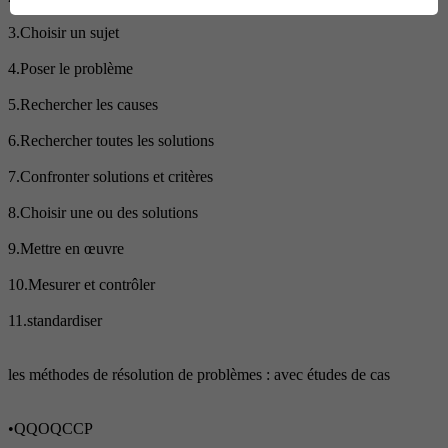
3.Choisir un sujet
4.Poser le problème
5.Rechercher les causes
6.Rechercher toutes les solutions
7.Confronter solutions et critères
8.Choisir une ou des solutions
9.Mettre en œuvre
10.Mesurer et contrôler
11.standardiser
les méthodes de résolution de problèmes : avec études de cas
•QQOQCCP