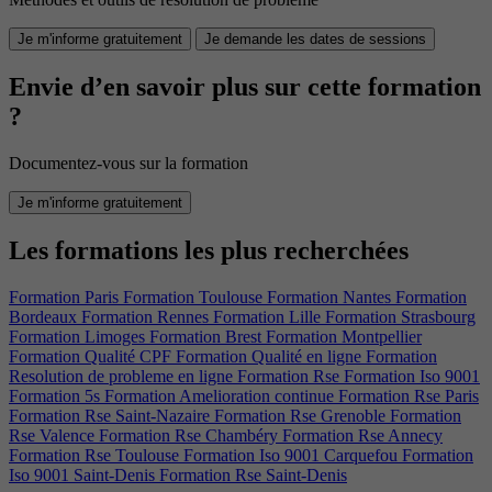
Je m'informe gratuitement
Je demande les dates de sessions
Envie d’en savoir plus sur cette formation
?
Documentez-vous sur la formation
Je m'informe gratuitement
Les formations les plus recherchées
Formation Paris
Formation Toulouse
Formation Nantes
Formation
Bordeaux
Formation Rennes
Formation Lille
Formation Strasbourg
Formation Limoges
Formation Brest
Formation Montpellier
Formation Qualité CPF
Formation Qualité en ligne
Formation
Resolution de probleme en ligne
Formation Rse
Formation Iso 9001
Formation 5s
Formation Amelioration continue
Formation Rse Paris
Formation Rse Saint-Nazaire
Formation Rse Grenoble
Formation
Rse Valence
Formation Rse Chambéry
Formation Rse Annecy
Formation Rse Toulouse
Formation Iso 9001 Carquefou
Formation
Iso 9001 Saint-Denis
Formation Rse Saint-Denis