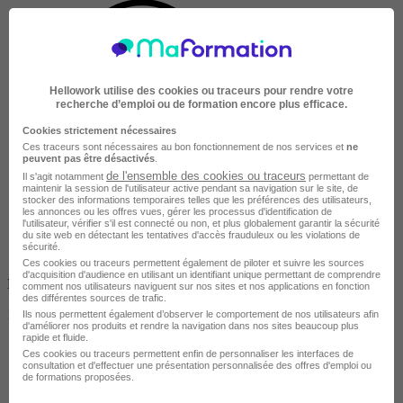
Hellowork utilise des cookies ou traceurs pour rendre votre
recherche d’emploi ou de formation encore plus efficace.
Entreprise
Cookies strictement nécessaires
Ces traceurs sont nécessaires au bon fonctionnement de nos services et
ne
peuvent pas être désactivés
.
de l'ensemble des cookies ou traceurs
Il s'agit notamment
permettant de
maintenir la session de l'utilisateur active pendant sa navigation sur le site, de
stocker des informations temporaires telles que les préférences des utilisateurs,
les annonces ou les offres vues, gérer les processus d'identification de
l'utilisateur, vérifier s'il est connecté ou non, et plus globalement garantir la sécurité
du site web en détectant les tentatives d'accès frauduleux ou les violations de
sécurité.
Ces cookies ou traceurs permettent également de piloter et suivre les sources
d'acquisition d'audience en utilisant un identifiant unique permettant de comprendre
Non finançable CPF
comment nos utilisateurs naviguent sur nos sites et nos applications en fonction
des différentes sources de trafic.
1195 €
Ils nous permettent également d’observer le comportement de nos utilisateurs afin
d'améliorer nos produits et rendre la navigation dans nos sites beaucoup plus
rapide et fluide.
Ces cookies ou traceurs permettent enfin de personnaliser les interfaces de
consultation et d'effectuer une présentation personnalisée des offres d'emploi ou
de formations proposées.