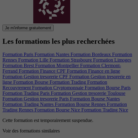
Je m'informe gratuitement
Les formations les plus recherchées
Formation Paris
Formation Nantes
Formation Bordeaux
Formation
Rennes
Formation Lille
Formation Strasbourg
Formation Limoges
Formation Brest
Formation Montpellier
Formation Clermont-
Ferrand
Formation Finance CPF
Formation Finance en ligne
Formation Gestion tresorerie CPF
Formation Gestion tresorerie en
ligne
Formation Bourse
Formation Trading
Formation
Recouvrement
Formation Cryptomonnaie
Formation Bourse Paris
Formation Trading Paris
Formation Gestion tresorerie Toulouse
Formation Gestion tresorerie Paris
Formation Bourse Nantes
Formation Trading Nantes
Formation Bourse Rennes
Formation
Trading Rennes
Formation Bourse Nice
Formation Trading Nice
Cette formation est temporairement suspendue.
Voir des formations similaires