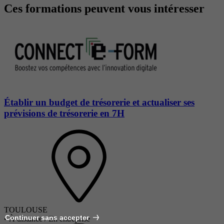
Ces formations peuvent vous intéresser
Établir un budget de trésorerie et actualiser ses
prévisions de trésorerie en 7H
TOULOUSE
Continuer sans accepter
•
À distance / En entreprise