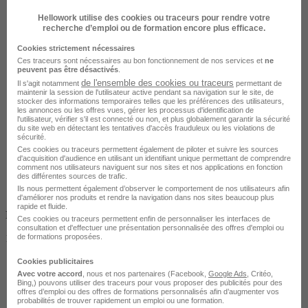
Hellowork utilise des cookies ou traceurs pour rendre votre
recherche d’emploi ou de formation encore plus efficace.
Cookies strictement nécessaires
Ces traceurs sont nécessaires au bon fonctionnement de nos services et
ne
peuvent pas être désactivés
.
de l'ensemble des cookies ou traceurs
Il s'agit notamment
permettant de
maintenir la session de l'utilisateur active pendant sa navigation sur le site, de
Entreprise
stocker des informations temporaires telles que les préférences des utilisateurs,
les annonces ou les offres vues, gérer les processus d'identification de
l'utilisateur, vérifier s'il est connecté ou non, et plus globalement garantir la sécurité
du site web en détectant les tentatives d'accès frauduleux ou les violations de
sécurité.
Ces cookies ou traceurs permettent également de piloter et suivre les sources
d'acquisition d'audience en utilisant un identifiant unique permettant de comprendre
comment nos utilisateurs naviguent sur nos sites et nos applications en fonction
des différentes sources de trafic.
Ils nous permettent également d’observer le comportement de nos utilisateurs afin
d'améliorer nos produits et rendre la navigation dans nos sites beaucoup plus
rapide et fluide.
Non finançable CPF
Ces cookies ou traceurs permettent enfin de personnaliser les interfaces de
consultation et d'effectuer une présentation personnalisée des offres d'emploi ou
de formations proposées.
1195 €
Cookies publicitaires
Avec votre accord
, nous et nos partenaires (Facebook,
Google Ads
, Critéo,
Bing,) pouvons utiliser des traceurs pour vous proposer des publicités pour des
offres d’emploi ou des offres de formations personnalisés afin d’augmenter vos
probabilités de trouver rapidement un emploi ou une formation.