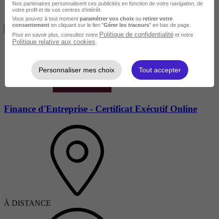
Nos partenaires personnalisent ces publicités en fonction de votre navigation, de
votre profil et de vos centres d’intérêt.
Vous pouvez à tout moment
paramétrer vos choix
ou
retirer votre
consentement
en cliquant sur le lien "
Gérer les traceurs
" en bas de page.
Je m'informe gratuitement
Politique de confidentialité
Pour en savoir plus, consultez notre
et notre
Politique relative aux cookies
.
Personnaliser mes choix
Tout accepter
Finance d'Entreprise - Certificat Exécutif Online
À DISTANCE