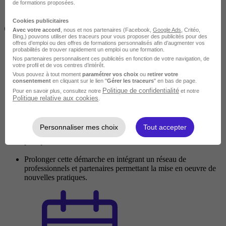
de formations proposées.
Cookies publicitaires
Objectifs
Avec votre accord
, nous et nos partenaires (Facebook,
Google Ads
, Critéo,
Bing,) pouvons utiliser des traceurs pour vous proposer des publicités pour des
offres d’emploi ou des offres de formations personnalisés afin d’augmenter vos
probabilités de trouver rapidement un emploi ou une formation.
Permettre aux stagiaires de faire le point sur les savoirs et les
Nos partenaires personnalisent ces publicités en fonction de votre navigation, de
votre profil et de vos centres d’intérêt.
acquis dans le champ de la médiation animale
Vous pouvez à tout moment
paramétrer vos choix
ou
retirer votre
consentement
en cliquant sur le lien "
Gérer les traceurs
" en bas de page.
Avoir une attitude réflexive sur leur pratique,
Politique de confidentialité
Pour en savoir plus, consultez notre
et notre
Politique relative aux cookies
.
Savoir utiliser des outils pour construire, décrire et évaluer les
programmes,
Personnaliser mes choix
Tout accepter
Approfondir leur approche de la relation d'aide dans la
pratique de médiation animale
Prolonger cette démarche en intégrant un réseau de
professionnels et partenaires permettant la mise en oeuvre de
nouvelles pratiques.