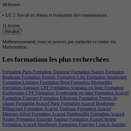
48 heures
• UE 5 Travail en réseau et évaluation des connaissances
11 heures
Voir plus
Malheureusement, vous ne pouvez pas contacter ce centre via
Maformation.
Les formations les plus recherchées
Formation Paris
Formation Toulouse
Formation Nantes
Formation
Bordeaux
Formation Rennes
Formation Lille
Formation Strasbourg
Formation Limoges
Formation Brest
Formation Montpellier
Formation Animaux CPF
Formation Animaux en ligne
Formation
Zootherapie CPF
Formation Zootherapie en ligne
Formation Acaced
Formation Equestre
Formation Ethologie
Formation Permis de
chasse
Formation Acaced Paris
Formation Acaced Boulogne-
Billancourt
Formation Acaced Toulouse
Formation Acaced
Maisons-Alfort
Formation Acaced Rambouillet
Formation Acaced
Nantes
Formation Equestre Saumur
Formation Acaced Reims
Formation Acaced Strasbourg
Formation Equestre Lons-le-Saunier