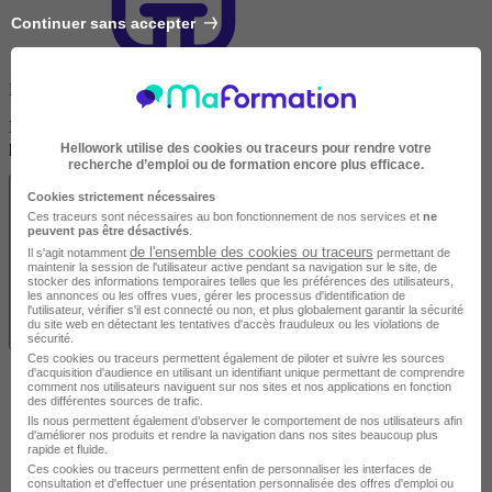
Continuer sans accepter
En présentiel
Découvrez les localités disponibles pour suivre cette formation en
présentiel.
Hellowork utilise des cookies ou traceurs pour rendre votre
recherche d’emploi ou de formation encore plus efficace.
Cookies strictement nécessaires
Ces traceurs sont nécessaires au bon fonctionnement de nos services et
ne
peuvent pas être désactivés
.
de l'ensemble des cookies ou traceurs
Il s'agit notamment
permettant de
maintenir la session de l'utilisateur active pendant sa navigation sur le site, de
stocker des informations temporaires telles que les préférences des utilisateurs,
les annonces ou les offres vues, gérer les processus d'identification de
l'utilisateur, vérifier s'il est connecté ou non, et plus globalement garantir la sécurité
du site web en détectant les tentatives d'accès frauduleux ou les violations de
Voir les localités
sécurité.
Ces cookies ou traceurs permettent également de piloter et suivre les sources
d'acquisition d'audience en utilisant un identifiant unique permettant de comprendre
comment nos utilisateurs naviguent sur nos sites et nos applications en fonction
des différentes sources de trafic.
Ils nous permettent également d’observer le comportement de nos utilisateurs afin
d'améliorer nos produits et rendre la navigation dans nos sites beaucoup plus
rapide et fluide.
Ces cookies ou traceurs permettent enfin de personnaliser les interfaces de
consultation et d'effectuer une présentation personnalisée des offres d'emploi ou