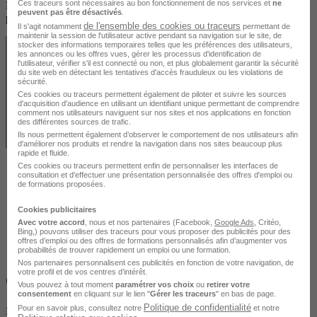
Ces traceurs sont nécessaires au bon fonctionnement de nos services et
ne
Découvrez les localités disponibles pour suivre cette formation en
peuvent pas être désactivés
.
présentiel.
de l'ensemble des cookies ou traceurs
Il s'agit notamment
permettant de
maintenir la session de l'utilisateur active pendant sa navigation sur le site, de
stocker des informations temporaires telles que les préférences des utilisateurs,
les annonces ou les offres vues, gérer les processus d'identification de
l'utilisateur, vérifier s'il est connecté ou non, et plus globalement garantir la sécurité
du site web en détectant les tentatives d'accès frauduleux ou les violations de
sécurité.
Ces cookies ou traceurs permettent également de piloter et suivre les sources
d'acquisition d'audience en utilisant un identifiant unique permettant de comprendre
comment nos utilisateurs naviguent sur nos sites et nos applications en fonction
des différentes sources de trafic.
Ils nous permettent également d’observer le comportement de nos utilisateurs afin
Voir les localités
d'améliorer nos produits et rendre la navigation dans nos sites beaucoup plus
rapide et fluide.
Ces cookies ou traceurs permettent enfin de personnaliser les interfaces de
consultation et d'effectuer une présentation personnalisée des offres d'emploi ou
de formations proposées.
Cookies publicitaires
Avec votre accord
, nous et nos partenaires (Facebook,
Google Ads
, Critéo,
Bing,) pouvons utiliser des traceurs pour vous proposer des publicités pour des
offres d’emploi ou des offres de formations personnalisés afin d’augmenter vos
probabilités de trouver rapidement un emploi ou une formation.
Nos partenaires personnalisent ces publicités en fonction de votre navigation, de
votre profil et de vos centres d’intérêt.
Objectifs
Vous pouvez à tout moment
paramétrer vos choix
ou
retirer votre
consentement
en cliquant sur le lien "
Gérer les traceurs
" en bas de page.
Politique de confidentialité
Pour en savoir plus, consultez notre
et notre
Le titulaire de ce diplôme pourra s'installer comme exploitant