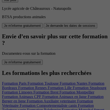
Lycée agricole de Châteauroux - Naturapolis
BTSA productions animales
Je m'informe gratuitement
Je demande les dates de sessions
Envie d’en savoir plus sur cette formation
?
Documentez-vous sur la formation
Je m'informe gratuitement
Les formations les plus recherchées
Formation Paris
Formation Toulouse
Formation Nantes
Formation
Bordeaux
Formation Rennes
Formation Lille
Formation Strasbourg
Formation Limoges
Formation Brest
Formation Montpellier
Formation Animaux CPF
Formation Animaux en ligne
Formation
Berger en ligne
Formation Auxiliaire veterinaire
Formation
Veterinaire
Formation Comportementaliste canin
Formation
Toiletteur canin
Formation Palefrenier
Formation Marechal ferrant