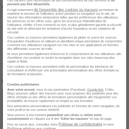
Ces traceurs sont nécessaires au bon fonctionnement de nos services et
ne
Vous pouvez suivre cette formation depuis chez vous ou depuis
peuvent pas être désactivés
.
n’importe quel endroit à distance.
de l'ensemble des cookies ou traceurs
Il s'agit notamment
permettant de
maintenir la session de l'utilisateur active pendant sa navigation sur le site, de
stocker des informations temporaires telles que les préférences des utilisateurs,
les annonces ou les offres vues, gérer les processus d'identification de
l'utilisateur, vérifier s'il est connecté ou non, et plus globalement garantir la sécurité
du site web en détectant les tentatives d'accès frauduleux ou les violations de
sécurité.
Ces cookies ou traceurs permettent également de piloter et suivre les sources
d'acquisition d'audience en utilisant un identifiant unique permettant de comprendre
comment nos utilisateurs naviguent sur nos sites et nos applications en fonction
des différentes sources de trafic.
Ils nous permettent également d’observer le comportement de nos utilisateurs afin
d'améliorer nos produits et rendre la navigation dans nos sites beaucoup plus
rapide et fluide.
En présentiel
Ces cookies ou traceurs permettent enfin de personnaliser les interfaces de
consultation et d'effectuer une présentation personnalisée des offres d'emploi ou
de formations proposées.
Découvrez les localités disponibles pour suivre cette formation en
présentiel.
Cookies publicitaires
Avec votre accord
, nous et nos partenaires (Facebook,
Google Ads
, Critéo,
Bing,) pouvons utiliser des traceurs pour vous proposer des publicités pour des
offres d’emploi ou des offres de formations personnalisés afin d’augmenter vos
probabilités de trouver rapidement un emploi ou une formation.
Nos partenaires personnalisent ces publicités en fonction de votre navigation, de
votre profil et de vos centres d’intérêt.
Vous pouvez à tout moment
paramétrer vos choix
ou
retirer votre
consentement
en cliquant sur le lien "
Gérer les traceurs
" en bas de page.
Politique de confidentialité
Pour en savoir plus, consultez notre
et notre
Politique relative aux cookies
.