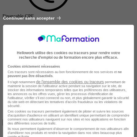
Finançable CPF
Continuer sans accepter
1500 €
Hellowork utilise des cookies ou traceurs pour rendre votre
recherche d’emploi ou de formation encore plus efficace.
Cookies strictement nécessaires
Ces traceurs sont nécessaires au bon fonctionnement de nos services et
ne
peuvent pas être désactivés
.
de l'ensemble des cookies ou traceurs
Il s'agit notamment
permettant de
maintenir la session de l'utilisateur active pendant sa navigation sur le site, de
stocker des informations temporaires telles que les préférences des utilisateurs,
les annonces ou les offres vues, gérer les processus d'identification de
l'utilisateur, vérifier s'il est connecté ou non, et plus globalement garantir la sécurité
du site web en détectant les tentatives d'accès frauduleux ou les violations de
sécurité.
Ces cookies ou traceurs permettent également de piloter et suivre les sources
d'acquisition d'audience en utilisant un identifiant unique permettant de comprendre
Avis du centre
comment nos utilisateurs naviguent sur nos sites et nos applications en fonction
Je m'informe gratuitement
des différentes sources de trafic.
Ils nous permettent également d’observer le comportement de nos utilisateurs afin
d'améliorer nos produits et rendre la navigation dans nos sites beaucoup plus
rapide et fluide.