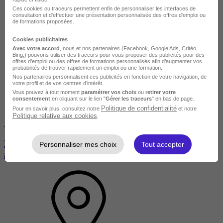
Ces cookies ou traceurs permettent enfin de personnaliser les interfaces de
consultation et d'effectuer une présentation personnalisée des offres d'emploi ou
de formations proposées.
Cookies publicitaires
Avec votre accord
, nous et nos partenaires (Facebook,
Google Ads
, Critéo,
Bing,) pouvons utiliser des traceurs pour vous proposer des publicités pour des
offres d’emploi ou des offres de formations personnalisés afin d’augmenter vos
probabilités de trouver rapidement un emploi ou une formation.
Nos partenaires personnalisent ces publicités en fonction de votre navigation, de
votre profil et de vos centres d’intérêt.
Vous pouvez à tout moment
paramétrer vos choix
ou
retirer votre
consentement
en cliquant sur le lien "
Gérer les traceurs
" en bas de page.
Politique de confidentialité
Pour en savoir plus, consultez notre
et notre
Politique relative aux cookies
.
Avis du centre
Formation offre duo auxiliaire vétérinaire / soigneur
Personnaliser mes choix
Tout accepter
animalier