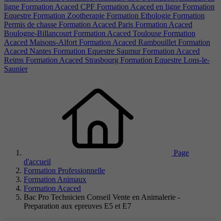
ligne
Formation Acaced CPF
Formation Acaced en ligne
Formation
Equestre
Formation Zootherapie
Formation Ethologie
Formation
Permis de chasse
Formation Acaced Paris
Formation Acaced
Boulogne-Billancourt
Formation Acaced Toulouse
Formation
Acaced Maisons-Alfort
Formation Acaced Rambouillet
Formation
Acaced Nantes
Formation Equestre Saumur
Formation Acaced
Reims
Formation Acaced Strasbourg
Formation Equestre Lons-le-
Saunier
Page
d'accueil
Formation Professionnelle
Formation Animaux
Formation Acaced
Bac Pro Technicien Conseil Vente en Animalerie -
Preparation aux epreuves E5 et E7