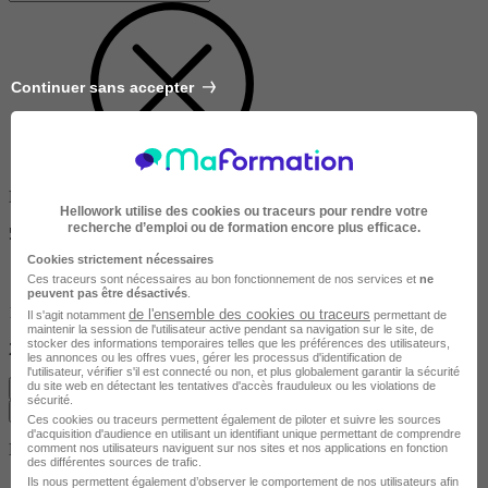
Continuer sans accepter
Dans un rayon de
Hellowork utilise des cookies ou traceurs pour rendre votre
recherche d’emploi ou de formation encore plus efficace.
50km
Cookies strictement nécessaires
Ces traceurs sont nécessaires au bon fonctionnement de nos services et
ne
peuvent pas être désactivés
.
10km
de l'ensemble des cookies ou traceurs
Il s'agit notamment
permettant de
maintenir la session de l'utilisateur active pendant sa navigation sur le site, de
stocker des informations temporaires telles que les préférences des utilisateurs,
200km
les annonces ou les offres vues, gérer les processus d'identification de
l'utilisateur, vérifier s'il est connecté ou non, et plus globalement garantir la sécurité
du site web en détectant les tentatives d'accès frauduleux ou les violations de
Effacer
sécurité.
Valider
Ces cookies ou traceurs permettent également de piloter et suivre les sources
d'acquisition d'audience en utilisant un identifiant unique permettant de comprendre
Durée de la formation
comment nos utilisateurs naviguent sur nos sites et nos applications en fonction
des différentes sources de trafic.
Ils nous permettent également d’observer le comportement de nos utilisateurs afin