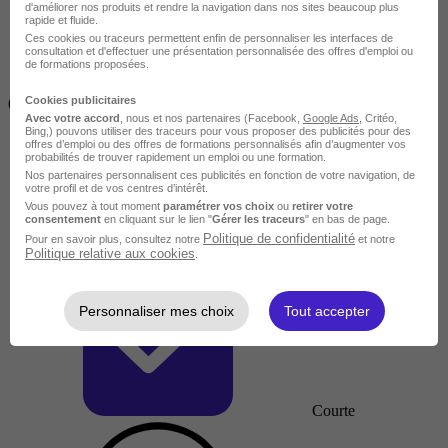
d'améliorer nos produits et rendre la navigation dans nos sites beaucoup plus
rapide et fluide.
Ces cookies ou traceurs permettent enfin de personnaliser les interfaces de
consultation et d'effectuer une présentation personnalisée des offres d'emploi ou
de formations proposées.
Inférieur à 2 jours
Cookies publicitaires
(14h)
Avec votre accord
, nous et nos partenaires (Facebook,
Google Ads
, Critéo,
Bing,) pouvons utiliser des traceurs pour vous proposer des publicités pour des
offres d’emploi ou des offres de formations personnalisés afin d’augmenter vos
probabilités de trouver rapidement un emploi ou une formation.
Nos partenaires personnalisent ces publicités en fonction de votre navigation, de
votre profil et de vos centres d’intérêt.
Vous pouvez à tout moment
paramétrer vos choix
ou
retirer votre
consentement
en cliquant sur le lien "
Gérer les traceurs
" en bas de page.
Politique de confidentialité
Pour en savoir plus, consultez notre
et notre
Politique relative aux cookies
.
Personnaliser mes choix
Tout accepter
Courte