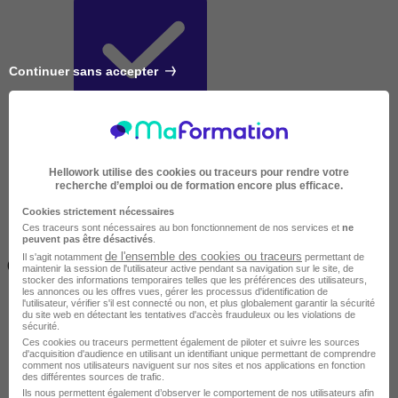
Continuer sans accepter
Très courte
Hellowork utilise des cookies ou traceurs pour rendre votre
recherche d’emploi ou de formation encore plus efficace.
Cookies strictement nécessaires
Ces traceurs sont nécessaires au bon fonctionnement de nos services et
ne
peuvent pas être désactivés
.
Inférieur à 2 jours
de l'ensemble des cookies ou traceurs
Il s'agit notamment
permettant de
(14h)
maintenir la session de l'utilisateur active pendant sa navigation sur le site, de
stocker des informations temporaires telles que les préférences des utilisateurs,
les annonces ou les offres vues, gérer les processus d'identification de
l'utilisateur, vérifier s'il est connecté ou non, et plus globalement garantir la sécurité
du site web en détectant les tentatives d'accès frauduleux ou les violations de
sécurité.
Ces cookies ou traceurs permettent également de piloter et suivre les sources
d'acquisition d'audience en utilisant un identifiant unique permettant de comprendre
comment nos utilisateurs naviguent sur nos sites et nos applications en fonction
des différentes sources de trafic.
Ils nous permettent également d’observer le comportement de nos utilisateurs afin