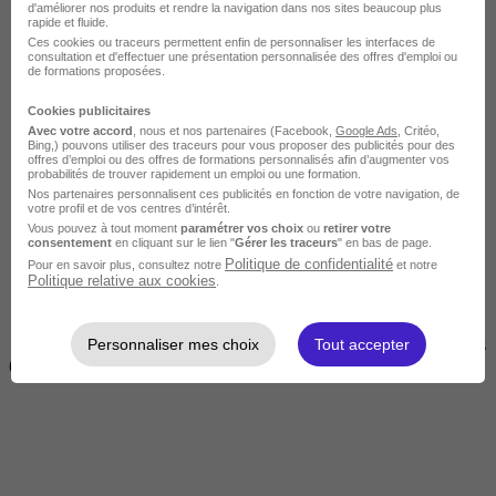
d'améliorer nos produits et rendre la navigation dans nos sites beaucoup plus
rapide et fluide.
Ces cookies ou traceurs permettent enfin de personnaliser les interfaces de
consultation et d'effectuer une présentation personnalisée des offres d'emploi ou
de formations proposées.
Cookies publicitaires
Avec votre accord
, nous et nos partenaires (Facebook,
Google Ads
, Critéo,
Bing,) pouvons utiliser des traceurs pour vous proposer des publicités pour des
offres d’emploi ou des offres de formations personnalisés afin d’augmenter vos
Courte
probabilités de trouver rapidement un emploi ou une formation.
Nos partenaires personnalisent ces publicités en fonction de votre navigation, de
votre profil et de vos centres d’intérêt.
Vous pouvez à tout moment
paramétrer vos choix
ou
retirer votre
consentement
en cliquant sur le lien "
Gérer les traceurs
" en bas de page.
Politique de confidentialité
Pour en savoir plus, consultez notre
et notre
Politique relative aux cookies
.
Personnaliser mes choix
Tout accepter
2 jours à 2 semaines
(14h à 70h)