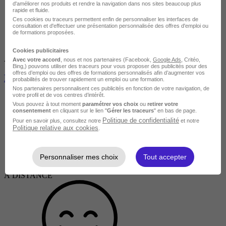
d'améliorer nos produits et rendre la navigation dans nos sites beaucoup plus
rapide et fluide.
Ces cookies ou traceurs permettent enfin de personnaliser les interfaces de
consultation et d'effectuer une présentation personnalisée des offres d'emploi ou
de formations proposées.
Cookies publicitaires
Avis du centre
Avec votre accord
, nous et nos partenaires (Facebook,
Google Ads
, Critéo,
Bing,) pouvons utiliser des traceurs pour vous proposer des publicités pour des
offres d’emploi ou des offres de formations personnalisés afin d’augmenter vos
Espagnol Général et Professionnel - Tous niveaux
probabilités de trouver rapidement un emploi ou une formation.
Nos partenaires personnalisent ces publicités en fonction de votre navigation, de
votre profil et de vos centres d’intérêt.
Vous pouvez à tout moment
paramétrer vos choix
ou
retirer votre
consentement
en cliquant sur le lien "
Gérer les traceurs
" en bas de page.
Politique de confidentialité
Pour en savoir plus, consultez notre
et notre
Politique relative aux cookies
.
Personnaliser mes choix
Tout accepter
À DISTANCE