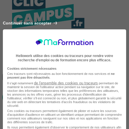
Continuer sans accepter
Hellowork utilise des cookies ou traceurs pour rendre votre
recherche d’emploi ou de formation encore plus efficace.
Cookies strictement nécessaires
Avis du centre
Ces traceurs sont nécessaires au bon fonctionnement de nos services et
ne
Je m'informe gratuitement
peuvent pas être désactivés
.
de l'ensemble des cookies ou traceurs
Il s'agit notamment
permettant de
maintenir la session de l'utilisateur active pendant sa navigation sur le site, de
stocker des informations temporaires telles que les préférences des utilisateurs,
les annonces ou les offres vues, gérer les processus d'identification de
l'utilisateur, vérifier s'il est connecté ou non, et plus globalement garantir la sécurité
du site web en détectant les tentatives d'accès frauduleux ou les violations de
sécurité.
Ces cookies ou traceurs permettent également de piloter et suivre les sources
d'acquisition d'audience en utilisant un identifiant unique permettant de comprendre
comment nos utilisateurs naviguent sur nos sites et nos applications en fonction
des différentes sources de trafic.
Ils nous permettent également d’observer le comportement de nos utilisateurs afin