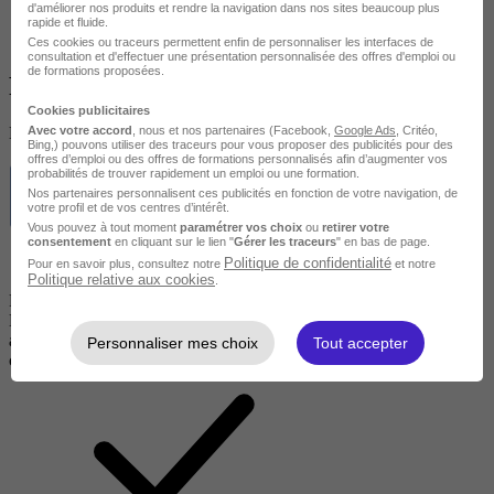
d'améliorer nos produits et rendre la navigation dans nos sites beaucoup plus
rapide et fluide.
Ces cookies ou traceurs permettent enfin de personnaliser les interfaces de
consultation et d'effectuer une présentation personnalisée des offres d'emploi ou
de formations proposées.
Financement
Cookies publicitaires
Avec votre accord
, nous et nos partenaires (Facebook,
Google Ads
, Critéo,
Des solutions de financement pour vous aider
Bing,) pouvons utiliser des traceurs pour vous proposer des publicités pour des
offres d’emploi ou des offres de formations personnalisés afin d’augmenter vos
probabilités de trouver rapidement un emploi ou une formation.
Nos partenaires personnalisent ces publicités en fonction de votre navigation, de
votre profil et de vos centres d’intérêt.
Vous pouvez à tout moment
paramétrer vos choix
ou
retirer votre
consentement
en cliquant sur le lien "
Gérer les traceurs
" en bas de page.
Politique de confidentialité
Pour en savoir plus, consultez notre
et notre
Politique relative aux cookies
.
Financement CPF
Le Compte Personnel de Formation (CPF) permet à toute personne
active en France de financer des formations pour développer ses
Personnaliser mes choix
Tout accepter
compétences professionnelles tout au long de sa carrière.