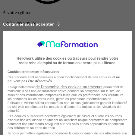
À votre rythme
et où vous voulez !
Continuer sans accepter
Hellowork utilise des cookies ou traceurs pour rendre votre
recherche d’emploi ou de formation encore plus efficace.
Cookies strictement nécessaires
Ces traceurs sont nécessaires au bon fonctionnement de nos services et
ne
peuvent pas être désactivés
.
Formation diplômante
de l'ensemble des cookies ou traceurs
Il s'agit notamment
permettant de
maintenir la session de l'utilisateur active pendant sa navigation sur le site, de
inscrite au RNCP
stocker des informations temporaires telles que les préférences des utilisateurs,
les annonces ou les offres vues, gérer les processus d'identification de
l'utilisateur, vérifier s'il est connecté ou non, et plus globalement garantir la sécurité
du site web en détectant les tentatives d'accès frauduleux ou les violations de
sécurité.
Ces cookies ou traceurs permettent également de piloter et suivre les sources
d'acquisition d'audience en utilisant un identifiant unique permettant de comprendre
comment nos utilisateurs naviguent sur nos sites et nos applications en fonction
des différentes sources de trafic.
Ils nous permettent également d’observer le comportement de nos utilisateurs afin