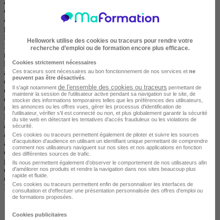
administrative et logistique des formations.L'enseignant de la
conduite et de la sécurité routière a la responsabilité de préparer les
apprenants à la conduite d'un véhicule de catégorie B et BE, en
prenant en compte le rôle des accompagnateurs dans le cadre de
l'apprentissage anticipé de la conduite ou de la conduite supervisée.
Hellowork utilise des cookies ou traceurs pour rendre votre
Il construit et anime des séances collectives de formation sur les
recherche d’emploi ou de formation encore plus efficace.
règles du Code de la route et les facteurs de risques intervenant dans
Cookies strictement nécessaires
la conduite d'un véhicule.Il assure des prestations de sensibilisation
Ces traceurs sont nécessaires au bon fonctionnement de nos services et
ne
auprès de publics diversifiés tels que les enfants et les adolescents
peuvent pas être désactivés
.
dans des établissements scolaires, les conducteurs novices et
de l'ensemble des cookies ou traceurs
Il s'agit notamment
permettant de
expérimentés, les salariés d'entreprise et particuliers.L'enseignement
maintenir la session de l'utilisateur active pendant sa navigation sur le site, de
de la conduite exige le maintien d'une vigilance constante par
stocker des informations temporaires telles que les préférences des utilisateurs,
les annonces ou les offres vues, gérer les processus d'identification de
rapport à l'environnement routier et au comportement de
l'utilisateur, vérifier s'il est connecté ou non, et plus globalement garantir la sécurité
l'apprenant.L'enseignant de la conduite et de la sécurité routière
du site web en détectant les tentatives d'accès frauduleux ou les violations de
adapte en permanence son discours et ses méthodes pédagogiques
sécurité.
aux objectifs, aux besoins spécifiques et à la progression des
Ces cookies ou traceurs permettent également de piloter et suivre les sources
d'acquisition d'audience en utilisant un identifiant unique permettant de comprendre
apprenants en utilisant les ressources formatives appropriées. Il
comment nos utilisateurs naviguent sur nos sites et nos applications en fonction
exerce une veille régulière concernant la réglementation, le secteur
des différentes sources de trafic.
professionnel et ses évolutions.Sous réserve de détenir l'autorisation
Ils nous permettent également d’observer le comportement de nos utilisateurs afin
d'enseigner correspondante, il prépare des apprenants à la conduite
d'améliorer nos produits et rendre la navigation dans nos sites beaucoup plus
rapide et fluide.
des véhicules des catégories AM, A1, A2, A, C1, C1E, C, CE, D1,
Ces cookies ou traceurs permettent enfin de personnaliser les interfaces de
D1E, D et DE du permis de conduire.
consultation et d'effectuer une présentation personnalisée des offres d'emploi ou
de formations proposées.
Cookies publicitaires