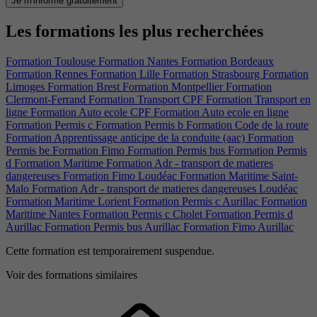
Je m'informe gratuitement
Les formations les plus recherchées
Formation Toulouse
Formation Nantes
Formation Bordeaux
Formation Rennes
Formation Lille
Formation Strasbourg
Formation
Limoges
Formation Brest
Formation Montpellier
Formation
Clermont-Ferrand
Formation Transport CPF
Formation Transport en
ligne
Formation Auto ecole CPF
Formation Auto ecole en ligne
Formation Permis c
Formation Permis b
Formation Code de la route
Formation Apprentissage anticipe de la conduite (aac)
Formation
Permis be
Formation Fimo
Formation Permis bus
Formation Permis
d
Formation Maritime
Formation Adr - transport de matieres
dangereuses
Formation Fimo Loudéac
Formation Maritime Saint-
Malo
Formation Adr - transport de matieres dangereuses Loudéac
Formation Maritime Lorient
Formation Permis c Aurillac
Formation
Maritime Nantes
Formation Permis c Cholet
Formation Permis d
Aurillac
Formation Permis bus Aurillac
Formation Fimo Aurillac
Cette formation est temporairement suspendue.
Voir des formations similaires