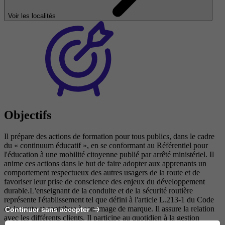
Voir les localités
Objectifs
Il prépare des actions de formation pour tous publics, dans le cadre
du « continuum éducatif », en se conformant au Référentiel pour
l'éducation à une mobilité citoyenne publié par arrêté ministériel. Il
anime ces actions dans le but de faire adopter aux apprenants un
comportement respectueux des autres usagers de la route et de
favoriser leur prise de conscience des enjeux du développement
durable.L'enseignant de la conduite et de la sécurité routière
représente l'établissement tel que défini à l'article L.213-1 du Code
de la route et contribue à son image de marque. Il assure la relation
Continuer sans accepter
avec les différents clients. Il participe au quotidien à la gestion