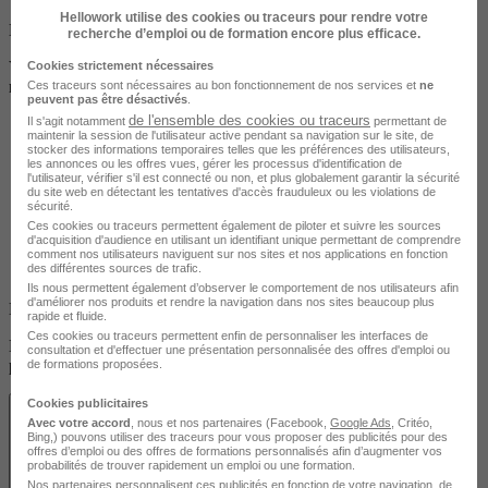
Hellowork utilise des cookies ou traceurs pour rendre votre
En ligne
recherche d’emploi ou de formation encore plus efficace.
Vous pouvez suivre cette formation depuis chez vous ou depuis
Cookies strictement nécessaires
n’importe quel endroit à distance.
Ces traceurs sont nécessaires au bon fonctionnement de nos services et
ne
peuvent pas être désactivés
.
de l'ensemble des cookies ou traceurs
Il s'agit notamment
permettant de
maintenir la session de l'utilisateur active pendant sa navigation sur le site, de
stocker des informations temporaires telles que les préférences des utilisateurs,
les annonces ou les offres vues, gérer les processus d'identification de
l'utilisateur, vérifier s'il est connecté ou non, et plus globalement garantir la sécurité
du site web en détectant les tentatives d'accès frauduleux ou les violations de
sécurité.
Ces cookies ou traceurs permettent également de piloter et suivre les sources
d'acquisition d'audience en utilisant un identifiant unique permettant de comprendre
comment nos utilisateurs naviguent sur nos sites et nos applications en fonction
des différentes sources de trafic.
Ils nous permettent également d’observer le comportement de nos utilisateurs afin
d'améliorer nos produits et rendre la navigation dans nos sites beaucoup plus
En présentiel
rapide et fluide.
Ces cookies ou traceurs permettent enfin de personnaliser les interfaces de
Découvrez les localités disponibles pour suivre cette formation en
consultation et d'effectuer une présentation personnalisée des offres d'emploi ou
présentiel.
de formations proposées.
Cookies publicitaires
Avec votre accord
, nous et nos partenaires (Facebook,
Google Ads
, Critéo,
Bing,) pouvons utiliser des traceurs pour vous proposer des publicités pour des
offres d’emploi ou des offres de formations personnalisés afin d’augmenter vos
probabilités de trouver rapidement un emploi ou une formation.
Nos partenaires personnalisent ces publicités en fonction de votre navigation, de