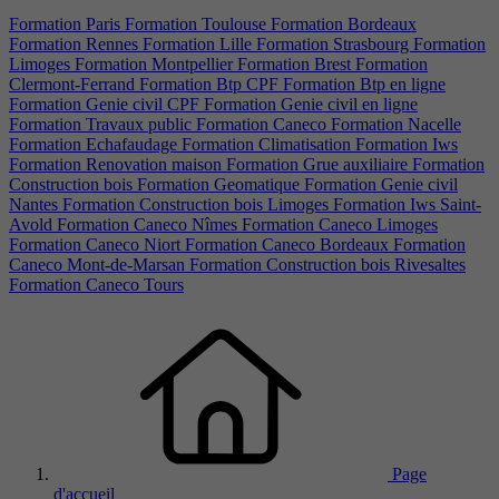
Formation Paris
Formation Toulouse
Formation Bordeaux
Formation Rennes
Formation Lille
Formation Strasbourg
Formation
Limoges
Formation Montpellier
Formation Brest
Formation
Clermont-Ferrand
Formation Btp CPF
Formation Btp en ligne
Formation Genie civil CPF
Formation Genie civil en ligne
Formation Travaux public
Formation Caneco
Formation Nacelle
Formation Echafaudage
Formation Climatisation
Formation Iws
Formation Renovation maison
Formation Grue auxiliaire
Formation
Construction bois
Formation Geomatique
Formation Genie civil
Nantes
Formation Construction bois Limoges
Formation Iws Saint-
Avold
Formation Caneco Nîmes
Formation Caneco Limoges
Formation Caneco Niort
Formation Caneco Bordeaux
Formation
Caneco Mont-de-Marsan
Formation Construction bois Rivesaltes
Formation Caneco Tours
Page
d'accueil