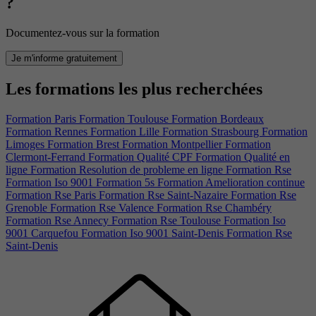
?
Documentez-vous sur la formation
Je m'informe gratuitement
Les formations les plus recherchées
Formation Paris
Formation Toulouse
Formation Bordeaux
Formation Rennes
Formation Lille
Formation Strasbourg
Formation
Limoges
Formation Brest
Formation Montpellier
Formation
Clermont-Ferrand
Formation Qualité CPF
Formation Qualité en
ligne
Formation Resolution de probleme en ligne
Formation Rse
Formation Iso 9001
Formation 5s
Formation Amelioration continue
Formation Rse Paris
Formation Rse Saint-Nazaire
Formation Rse
Grenoble
Formation Rse Valence
Formation Rse Chambéry
Formation Rse Annecy
Formation Rse Toulouse
Formation Iso
9001 Carquefou
Formation Iso 9001 Saint-Denis
Formation Rse
Saint-Denis