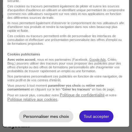
En présentiel
sécurité.
Ces cookies ou traceurs permettent également de piloter et suivre les sources
Découvrez les localités disponibles pour suivre cette formation en
d'acquisition d'audience en utilisant un identifiant unique permettant de comprendre
comment nos utilisateurs naviguent sur nos sites et nos applications en fonction
présentiel.
des différentes sources de trafic.
Ils nous permettent également d’observer le comportement de nos utilisateurs afin
d'améliorer nos produits et rendre la navigation dans nos sites beaucoup plus
rapide et fluide.
Ces cookies ou traceurs permettent enfin de personnaliser les interfaces de
consultation et d'effectuer une présentation personnalisée des offres d'emploi ou
de formations proposées.
Cookies publicitaires
Avec votre accord
, nous et nos partenaires (Facebook,
Google Ads
, Critéo,
Bing,) pouvons utiliser des traceurs pour vous proposer des publicités pour des
Voir les localités
offres d’emploi ou des offres de formations personnalisés afin d’augmenter vos
probabilités de trouver rapidement un emploi ou une formation.
Nos partenaires personnalisent ces publicités en fonction de votre navigation, de
votre profil et de vos centres d’intérêt.
Vous pouvez à tout moment
paramétrer vos choix
ou
retirer votre
consentement
en cliquant sur le lien "
Gérer les traceurs
" en bas de page.
Politique de confidentialité
Pour en savoir plus, consultez notre
et notre
Politique relative aux cookies
.
Personnaliser mes choix
Tout accepter
Objectifs