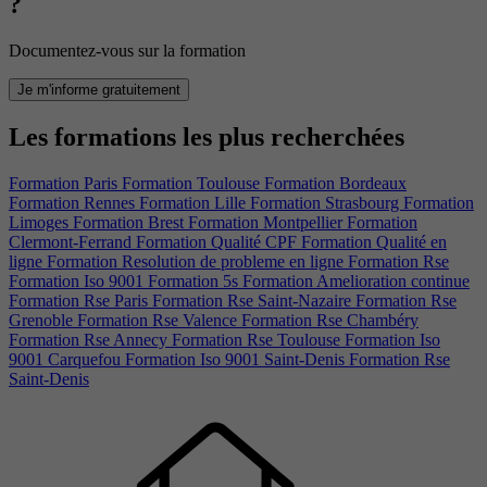
?
Documentez-vous sur la formation
Je m'informe gratuitement
Les formations les plus recherchées
Formation Paris
Formation Toulouse
Formation Bordeaux
Formation Rennes
Formation Lille
Formation Strasbourg
Formation
Limoges
Formation Brest
Formation Montpellier
Formation
Clermont-Ferrand
Formation Qualité CPF
Formation Qualité en
ligne
Formation Resolution de probleme en ligne
Formation Rse
Formation Iso 9001
Formation 5s
Formation Amelioration continue
Formation Rse Paris
Formation Rse Saint-Nazaire
Formation Rse
Grenoble
Formation Rse Valence
Formation Rse Chambéry
Formation Rse Annecy
Formation Rse Toulouse
Formation Iso
9001 Carquefou
Formation Iso 9001 Saint-Denis
Formation Rse
Saint-Denis