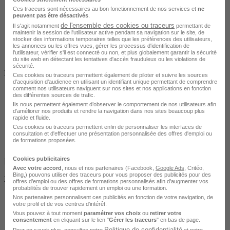
Ces traceurs sont nécessaires au bon fonctionnement de nos services et
ne
peuvent pas être désactivés
.
de l'ensemble des cookies ou traceurs
Il s'agit notamment
permettant de
maintenir la session de l'utilisateur active pendant sa navigation sur le site, de
stocker des informations temporaires telles que les préférences des utilisateurs,
les annonces ou les offres vues, gérer les processus d'identification de
l'utilisateur, vérifier s'il est connecté ou non, et plus globalement garantir la sécurité
du site web en détectant les tentatives d'accès frauduleux ou les violations de
Salarié en poste /
sécurité.
Demandeur d'emploi / Entreprise
Ces cookies ou traceurs permettent également de piloter et suivre les sources
d'acquisition d'audience en utilisant un identifiant unique permettant de comprendre
comment nos utilisateurs naviguent sur nos sites et nos applications en fonction
des différentes sources de trafic.
Ils nous permettent également d’observer le comportement de nos utilisateurs afin
d'améliorer nos produits et rendre la navigation dans nos sites beaucoup plus
rapide et fluide.
Ces cookies ou traceurs permettent enfin de personnaliser les interfaces de
consultation et d'effectuer une présentation personnalisée des offres d'emploi ou
de formations proposées.
Cookies publicitaires
Finançable CPF
Avec votre accord
, nous et nos partenaires (Facebook,
Google Ads
, Critéo,
Bing,) pouvons utiliser des traceurs pour vous proposer des publicités pour des
2390 €
offres d’emploi ou des offres de formations personnalisés afin d’augmenter vos
probabilités de trouver rapidement un emploi ou une formation.
Nos partenaires personnalisent ces publicités en fonction de votre navigation, de
votre profil et de vos centres d’intérêt.
Vous pouvez à tout moment
paramétrer vos choix
ou
retirer votre
consentement
en cliquant sur le lien "
Gérer les traceurs
" en bas de page.
Politique de confidentialité