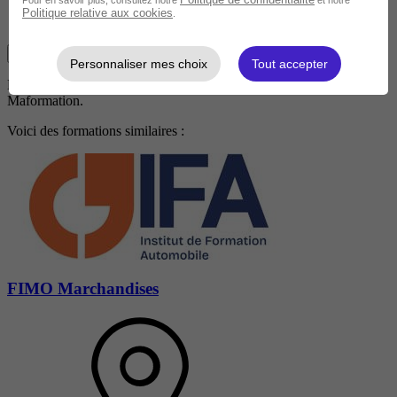
Pour en savoir plus, consultez notre
et notre
Politique relative aux cookies
.
Je m'informe gratuitement
Personnaliser mes choix
Tout accepter
Malheureusement, vous ne pouvez pas contacter ce centre via
Maformation.
Voici des formations similaires :
FIMO Marchandises