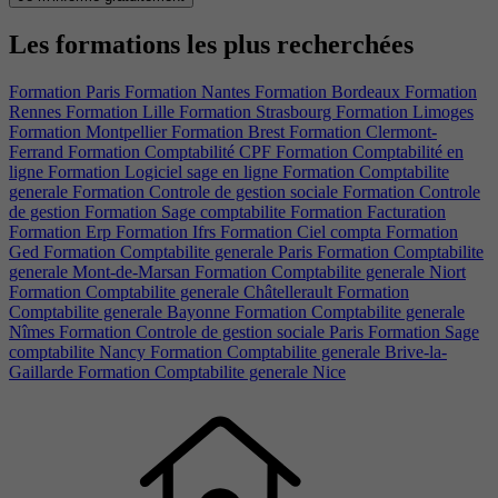
Les formations les plus recherchées
Formation Paris
Formation Nantes
Formation Bordeaux
Formation
Rennes
Formation Lille
Formation Strasbourg
Formation Limoges
Formation Montpellier
Formation Brest
Formation Clermont-
Ferrand
Formation Comptabilité CPF
Formation Comptabilité en
ligne
Formation Logiciel sage en ligne
Formation Comptabilite
generale
Formation Controle de gestion sociale
Formation Controle
de gestion
Formation Sage comptabilite
Formation Facturation
Formation Erp
Formation Ifrs
Formation Ciel compta
Formation
Ged
Formation Comptabilite generale Paris
Formation Comptabilite
generale Mont-de-Marsan
Formation Comptabilite generale Niort
Formation Comptabilite generale Châtellerault
Formation
Comptabilite generale Bayonne
Formation Comptabilite generale
Nîmes
Formation Controle de gestion sociale Paris
Formation Sage
comptabilite Nancy
Formation Comptabilite generale Brive-la-
Gaillarde
Formation Comptabilite generale Nice