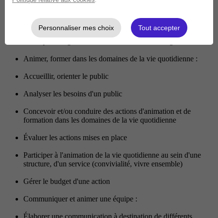
Participer à la logistique administrative et comptable du
service, de la structure
Personnaliser mes choix
Tout accepter
Participer à la gestion des locations et de l'hébergement
Animer, former dans les domaines de la vie quotidienne :
Accueillir, orienter le public
Analyser les besoins d'un public
Concevoir et/ou conduire des actions d'animation et de
formation dans les domaines de la vie quotidienne
Évaluer les actions mises en place
Participer à l'animation de la vie quotidienne au sein d'une
structure, d'un service (convivialité, vivre ensemble)
Gérer le budget d'une action
Communiquer et animer une équipe :
Élaborer une communication à destination de différents