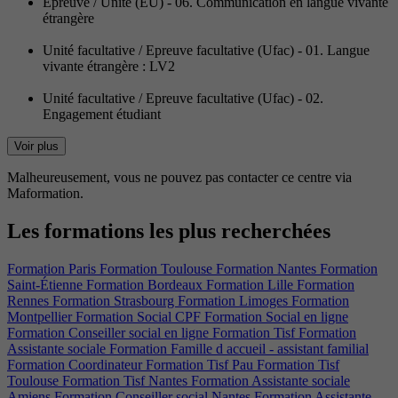
Épreuve / Unité (EU) - 06. Communication en langue vivante
étrangère
Unité facultative / Epreuve facultative (Ufac) - 01. Langue
vivante étrangère : LV2
Unité facultative / Epreuve facultative (Ufac) - 02.
Engagement étudiant
Voir plus
Malheureusement, vous ne pouvez pas contacter ce centre via
Maformation.
Les formations les plus recherchées
Formation Paris
Formation Toulouse
Formation Nantes
Formation
Saint-Étienne
Formation Bordeaux
Formation Lille
Formation
Rennes
Formation Strasbourg
Formation Limoges
Formation
Montpellier
Formation Social CPF
Formation Social en ligne
Formation Conseiller social en ligne
Formation Tisf
Formation
Assistante sociale
Formation Famille d accueil - assistant familial
Formation Coordinateur
Formation Tisf Pau
Formation Tisf
Toulouse
Formation Tisf Nantes
Formation Assistante sociale
Amiens
Formation Conseiller social Nantes
Formation Assistante