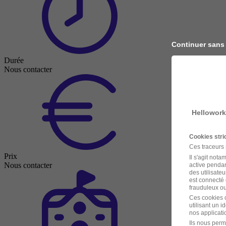
Continuer sans
Durée
Nous contacter
Hellowork
Cookies str
Ces traceurs
Prix
Il s'agit not
Nous contacter
active pendan
des utilisateu
est connecté 
frauduleux ou 
Ces cookies o
utilisant un 
nos applicatio
Ils nous perm