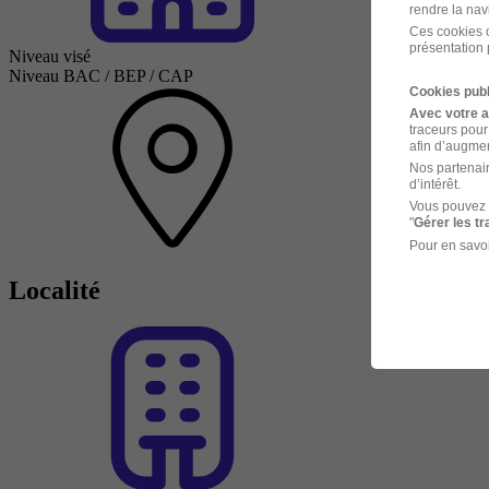
rendre la nav
Ces cookies o
présentation 
Niveau visé
Niveau BAC / BEP / CAP
Cookies publ
Avec votre 
traceurs pour
afin d’augmen
Nos partenair
d’intérêt.
Vous pouvez 
"
Gérer les t
Pour en savoi
Localité