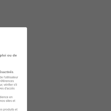
ploi ou de
ésactivés
.
 l'utilisateur
préférences
 vérifier s'il
ves d'accès
udience en
nos sites et
s produits et