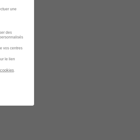
ectuer une
iser des
 personnalisés
de vos centres
ur le lien
 cookies
.