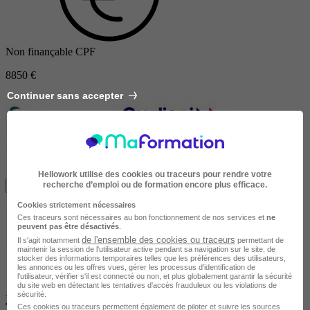
Non finançable CPF
8850 €
Continuer sans accepter
Hellowork utilise des cookies ou traceurs pour rendre votre
recherche d’emploi ou de formation encore plus efficace.
Je m'informe gratuitement
Cookies strictement nécessaires
Ces traceurs sont nécessaires au bon fonctionnement de nos services et
ne
peuvent pas être désactivés
.
de l'ensemble des cookies ou traceurs
Il s'agit notamment
permettant de
maintenir la session de l'utilisateur active pendant sa navigation sur le site, de
stocker des informations temporaires telles que les préférences des utilisateurs,
les annonces ou les offres vues, gérer les processus d'identification de
l'utilisateur, vérifier s'il est connecté ou non, et plus globalement garantir la sécurité
du site web en détectant les tentatives d'accès frauduleux ou les violations de
sécurité.
BPJEPS mention éducateur sportif option Activités
Ces cookies ou traceurs permettent également de piloter et suivre les sources