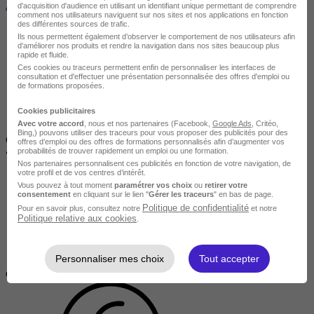
Aquatiques et de la Natation
d'acquisition d'audience en utilisant un identifiant unique permettant de comprendre
comment nos utilisateurs naviguent sur nos sites et nos applications en fonction
des différentes sources de trafic.
Ils nous permettent également d’observer le comportement de nos utilisateurs afin
d'améliorer nos produits et rendre la navigation dans nos sites beaucoup plus
rapide et fluide.
Ces cookies ou traceurs permettent enfin de personnaliser les interfaces de
consultation et d'effectuer une présentation personnalisée des offres d'emploi ou
de formations proposées.
Cookies publicitaires
Avec votre accord
, nous et nos partenaires (Facebook,
Google Ads
, Critéo,
Bing,) pouvons utiliser des traceurs pour vous proposer des publicités pour des
CASTELSARRASIN
offres d’emploi ou des offres de formations personnalisés afin d’augmenter vos
probabilités de trouver rapidement un emploi ou une formation.
•
En alternance / En centre / En entreprise
Nos partenaires personnalisent ces publicités en fonction de votre navigation, de
votre profil et de vos centres d’intérêt.
Vous pouvez à tout moment
paramétrer vos choix
ou
retirer votre
consentement
en cliquant sur le lien "
Gérer les traceurs
" en bas de page.
Politique de confidentialité
Pour en savoir plus, consultez notre
et notre
Politique relative aux cookies
.
Personnaliser mes choix
Tout accepter
Demandeur
d'emploi / Étudiant