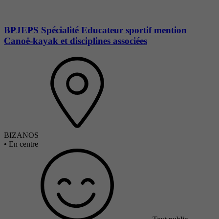
BPJEPS Spécialité Educateur sportif mention
Canoë-kayak et disciplines associées
BIZANOS
•
En centre