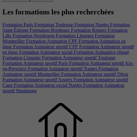
Les formations les plus recherchées
Formation Paris
Formation Toulouse
Formation Nantes
Formation
Saint-Étienne
Formation Bordeaux
Formation Rennes
Formation
Lille
Formation Strasbourg
Formation Limoges
Formation
Montpellier
Formation Animation CPF
Formation Animation en
ligne
Formation Animateur sportif CPF
Formation Animateur sportif
en ligne
Formation Animateur social
Formation Animatrice ehpad
Formation Croupier
Formation Animateur sportif Toulouse
Formation Animateur sportif Paris
Formation Animateur sportif Aix-
en-Provence
Formation Animateur sportif Nantes
Formation
Animateur sportif Montpellier
Formation Animateur sportif Dijon
Formation Animateur sportif Angers
Formation Animateur sportif
Caen
Formation Animateur social Nantes
Formation Animateur
sportif Strasbourg