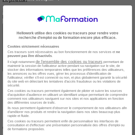
En présentiel
Découvrez les localités disponibles pour suivre cette formation en
présentiel.
Hellowork utilise des cookies ou traceurs pour rendre votre
recherche d’emploi ou de formation encore plus efficace.
Cookies strictement nécessaires
Ces traceurs sont nécessaires au bon fonctionnement de nos services et
ne
peuvent pas être désactivés
.
de l'ensemble des cookies ou traceurs
Il s'agit notamment
permettant de
maintenir la session de l'utilisateur active pendant sa navigation sur le site, de
Voir les localités
stocker des informations temporaires telles que les préférences des utilisateurs,
les annonces ou les offres vues, gérer les processus d'identification de
l'utilisateur, vérifier s'il est connecté ou non, et plus globalement garantir la sécurité
du site web en détectant les tentatives d'accès frauduleux ou les violations de
sécurité.
Ces cookies ou traceurs permettent également de piloter et suivre les sources
d'acquisition d'audience en utilisant un identifiant unique permettant de comprendre
comment nos utilisateurs naviguent sur nos sites et nos applications en fonction
des différentes sources de trafic.
Ils nous permettent également d’observer le comportement de nos utilisateurs afin
d'améliorer nos produits et rendre la navigation dans nos sites beaucoup plus
rapide et fluide.
Ces cookies ou traceurs permettent enfin de personnaliser les interfaces de
consultation et d'effectuer une présentation personnalisée des offres d'emploi ou
Objectifs
de formations proposées.