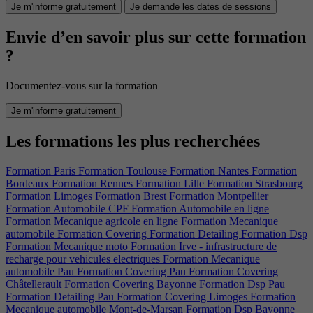
Je m'informe gratuitement
Je demande les dates de sessions
Envie d’en savoir plus sur cette formation
?
Documentez-vous sur la formation
Je m'informe gratuitement
Les formations les plus recherchées
Formation Paris
Formation Toulouse
Formation Nantes
Formation
Bordeaux
Formation Rennes
Formation Lille
Formation Strasbourg
Formation Limoges
Formation Brest
Formation Montpellier
Formation Automobile CPF
Formation Automobile en ligne
Formation Mecanique agricole en ligne
Formation Mecanique
automobile
Formation Covering
Formation Detailing
Formation Dsp
Formation Mecanique moto
Formation Irve - infrastructure de
recharge pour vehicules electriques
Formation Mecanique
automobile Pau
Formation Covering Pau
Formation Covering
Châtellerault
Formation Covering Bayonne
Formation Dsp Pau
Formation Detailing Pau
Formation Covering Limoges
Formation
Mecanique automobile Mont-de-Marsan
Formation Dsp Bayonne