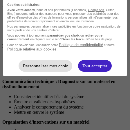
Cookies publicitaires
Analyse préparatoire à une intervention
Avec votre accord
, nous et nos partenaires (Facebook,
Google Ads
, Critéo,
Bing,) pouvons utiliser des traceurs pour vous proposer des publicités pour des
Collecter les informations nécessaires à son intervention
offres d’emploi ou des offres de formations personnalisés afin d’augmenter vos
Analyser les organisations fonctionnelle et structurelle d'un
probabilités de trouver rapidement un emploi ou une formation.
système
Nos partenaires personnalisent ces publicités en fonction de votre navigation, de
votre profil et de vos centres d’intérêt.
Identifier une procédure, les besoins qui en résultent
Vous pouvez à tout moment
paramétrer vos choix
ou
retirer votre
Planifier et gérer des opérations
consentement
en cliquant sur le lien "
Gérer les traceurs
" en bas de page.
Politique de confidentialité
Pour en savoir plus, consultez notre
et notre
Réalisation d'interventions sur un matériel
Politique relative aux cookies
.
Effectuer les contrôles, les mesures
Régler, calibrer, paramétrer
Personnaliser mes choix
Tout accepter
Réaliser les opérations de fabrication mécanique
Contrôler la qualité de son intervention
Communication technique : Diagnostic sur un matériel en
dysfonctionnement
Constater et identifier l'état du système
Émettre et valider des hypothèses
Analyser le comportement du système
Mettre en œuvre le système
Organisation d'interventions sur un matériel