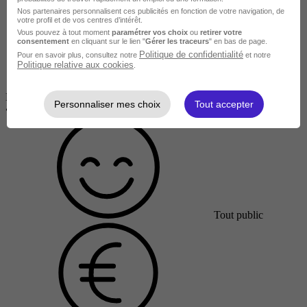
Nos partenaires personnalisent ces publicités en fonction de votre navigation, de
votre profil et de vos centres d’intérêt.
Vous pouvez à tout moment
paramétrer vos choix
ou
retirer votre
consentement
en cliquant sur le lien "
Gérer les traceurs
" en bas de page.
Politique de confidentialité
Pour en savoir plus, consultez notre
et notre
Politique relative aux cookies
.
ROZÉRIEULLES
Personnaliser mes choix
Tout accepter
•
En centre / En entreprise
Tout public