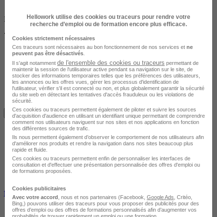
Hellowork utilise des cookies ou traceurs pour rendre votre
Non finançable CPF
recherche d’emploi ou de formation encore plus efficace.
700 €
Cookies strictement nécessaires
Ces traceurs sont nécessaires au bon fonctionnement de nos services et
ne
peuvent pas être désactivés
.
de l'ensemble des cookies ou traceurs
Il s'agit notamment
permettant de
maintenir la session de l'utilisateur active pendant sa navigation sur le site, de
stocker des informations temporaires telles que les préférences des utilisateurs,
les annonces ou les offres vues, gérer les processus d'identification de
l'utilisateur, vérifier s'il est connecté ou non, et plus globalement garantir la sécurité
du site web en détectant les tentatives d'accès frauduleux ou les violations de
sécurité.
Ces cookies ou traceurs permettent également de piloter et suivre les sources
Je m'informe gratuitement
d'acquisition d'audience en utilisant un identifiant unique permettant de comprendre
comment nos utilisateurs naviguent sur nos sites et nos applications en fonction
des différentes sources de trafic.
Ils nous permettent également d’observer le comportement de nos utilisateurs afin
d'améliorer nos produits et rendre la navigation dans nos sites beaucoup plus
rapide et fluide.
Ces cookies ou traceurs permettent enfin de personnaliser les interfaces de
consultation et d'effectuer une présentation personnalisée des offres d'emploi ou
de formations proposées.
Cookies publicitaires
formations therapeutes specialises
Avec votre accord
, nous et nos partenaires (Facebook,
Google Ads
, Critéo,
Bing,) pouvons utiliser des traceurs pour vous proposer des publicités pour des
offres d’emploi ou des offres de formations personnalisés afin d’augmenter vos
probabilités de trouver rapidement un emploi ou une formation.