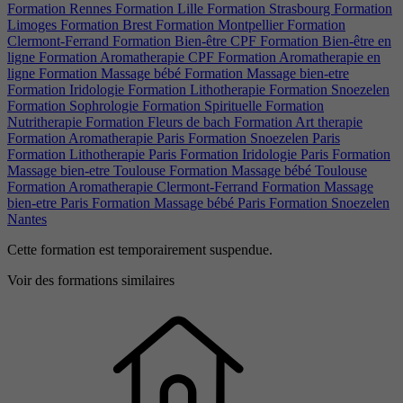
Formation Rennes
Formation Lille
Formation Strasbourg
Formation
Limoges
Formation Brest
Formation Montpellier
Formation
Clermont-Ferrand
Formation Bien-être CPF
Formation Bien-être en
ligne
Formation Aromatherapie CPF
Formation Aromatherapie en
ligne
Formation Massage bébé
Formation Massage bien-etre
Formation Iridologie
Formation Lithotherapie
Formation Snoezelen
Formation Sophrologie
Formation Spirituelle
Formation
Nutritherapie
Formation Fleurs de bach
Formation Art therapie
Formation Aromatherapie Paris
Formation Snoezelen Paris
Formation Lithotherapie Paris
Formation Iridologie Paris
Formation
Massage bien-etre Toulouse
Formation Massage bébé Toulouse
Formation Aromatherapie Clermont-Ferrand
Formation Massage
bien-etre Paris
Formation Massage bébé Paris
Formation Snoezelen
Nantes
Cette formation est temporairement suspendue.
Voir des formations similaires