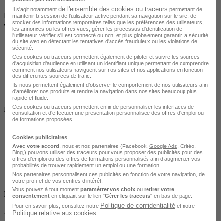
de l'ensemble des cookies ou traceurs
Il s'agit notamment
permettant de
PARIS 2E
maintenir la session de l'utilisateur active pendant sa navigation sur le site, de
stocker des informations temporaires telles que les préférences des utilisateurs,
•
À distance / En centre / En entreprise
les annonces ou les offres vues, gérer les processus d'identification de
l'utilisateur, vérifier s'il est connecté ou non, et plus globalement garantir la sécurité
du site web en détectant les tentatives d'accès frauduleux ou les violations de
sécurité.
Ces cookies ou traceurs permettent également de piloter et suivre les sources
d'acquisition d'audience en utilisant un identifiant unique permettant de comprendre
comment nos utilisateurs naviguent sur nos sites et nos applications en fonction
des différentes sources de trafic.
Ils nous permettent également d’observer le comportement de nos utilisateurs afin
d'améliorer nos produits et rendre la navigation dans nos sites beaucoup plus
rapide et fluide.
Salarié en poste /
Ces cookies ou traceurs permettent enfin de personnaliser les interfaces de
Demandeur d'emploi / Entreprise
consultation et d'effectuer une présentation personnalisée des offres d'emploi ou
de formations proposées.
Cookies publicitaires
Avec votre accord
, nous et nos partenaires (Facebook,
Google Ads
, Critéo,
Bing,) pouvons utiliser des traceurs pour vous proposer des publicités pour des
offres d’emploi ou des offres de formations personnalisés afin d’augmenter vos
probabilités de trouver rapidement un emploi ou une formation.
Nos partenaires personnalisent ces publicités en fonction de votre navigation, de
votre profil et de vos centres d’intérêt.
Vous pouvez à tout moment
paramétrer vos choix
ou
retirer votre
Finançable CPF
consentement
en cliquant sur le lien "
Gérer les traceurs
" en bas de page.
Politique de confidentialité
Pour en savoir plus, consultez notre
et notre
1650 €
Politique relative aux cookies
.