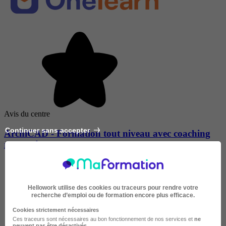
Avis du centre
Continuer sans accepter
ArchiCAD - Formation tout niveau avec coaching
renforcé
Hellowork utilise des cookies ou traceurs pour rendre votre
recherche d’emploi ou de formation encore plus efficace.
Cookies strictement nécessaires
Ces traceurs sont nécessaires au bon fonctionnement de nos services et
ne
peuvent pas être désactivés
.