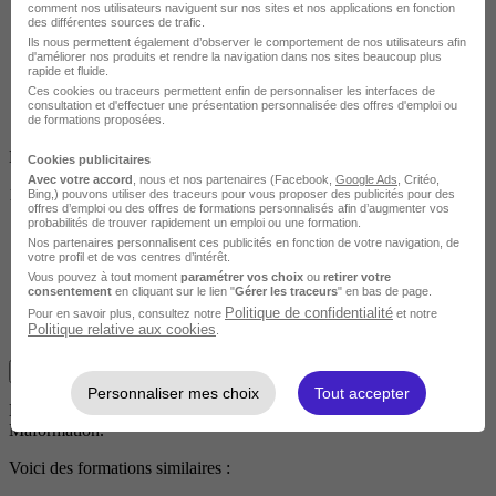
comment nos utilisateurs naviguent sur nos sites et nos applications en fonction
des différentes sources de trafic.
Ils nous permettent également d’observer le comportement de nos utilisateurs afin
d'améliorer nos produits et rendre la navigation dans nos sites beaucoup plus
rapide et fluide.
Ces cookies ou traceurs permettent enfin de personnaliser les interfaces de
consultation et d'effectuer une présentation personnalisée des offres d'emploi ou
de formations proposées.
Non finançable CPF
Cookies publicitaires
Avec votre accord
, nous et nos partenaires (Facebook,
Google Ads
, Critéo,
1195 €
Bing,) pouvons utiliser des traceurs pour vous proposer des publicités pour des
offres d’emploi ou des offres de formations personnalisés afin d’augmenter vos
probabilités de trouver rapidement un emploi ou une formation.
Nos partenaires personnalisent ces publicités en fonction de votre navigation, de
votre profil et de vos centres d’intérêt.
Vous pouvez à tout moment
paramétrer vos choix
ou
retirer votre
consentement
en cliquant sur le lien "
Gérer les traceurs
" en bas de page.
Politique de confidentialité
Pour en savoir plus, consultez notre
et notre
Politique relative aux cookies
.
Je m'informe gratuitement
Personnaliser mes choix
Tout accepter
Malheureusement, vous ne pouvez pas contacter ce centre via
Maformation.
Voici des formations similaires :