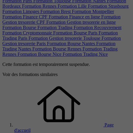
Formation Paris
Formation Toulouse
Formation Nantes
Formation
Bordeaux
Formation Rennes
Formation Lille
Formation Strasbourg
Formation Limoges
Formation Brest
Formation Montpellier
Formation Finance CPF
Formation Finance en ligne
Formation
Gestion tresorerie CPF
Formation Gestion tresorerie en ligne
Formation Bourse
Formation Trading
Formation Recouvrement
Formation Cryptomonnaie
Formation Bourse Paris
Formation
Trading Paris
Formation Gestion tresorerie Toulouse
Formation
Gestion tresorerie Paris
Formation Bourse Nantes
Formation
Trading Nantes
Formation Bourse Rennes
Formation Trading
Rennes
Formation Bourse Nice
Formation Trading Nice
Cette formation est temporairement suspendue.
Voir des formations similaires
Page
d'accueil