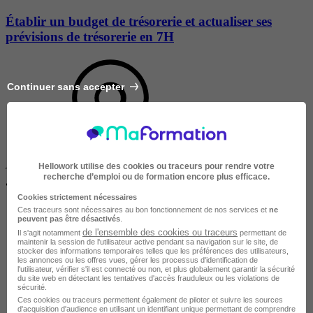
Établir un budget de trésorerie et actualiser ses
prévisions de trésorerie en 7H
Continuer sans accepter
Hellowork utilise des cookies ou traceurs pour rendre votre
TOULOUSE
recherche d’emploi ou de formation encore plus efficace.
•
À distance / En entreprise
Cookies strictement nécessaires
Ces traceurs sont nécessaires au bon fonctionnement de nos services et
ne
peuvent pas être désactivés
.
de l'ensemble des cookies ou traceurs
Il s'agit notamment
permettant de
maintenir la session de l'utilisateur active pendant sa navigation sur le site, de
stocker des informations temporaires telles que les préférences des utilisateurs,
les annonces ou les offres vues, gérer les processus d'identification de
l'utilisateur, vérifier s'il est connecté ou non, et plus globalement garantir la sécurité
du site web en détectant les tentatives d'accès frauduleux ou les violations de
sécurité.
Entreprise
Ces cookies ou traceurs permettent également de piloter et suivre les sources
d'acquisition d'audience en utilisant un identifiant unique permettant de comprendre