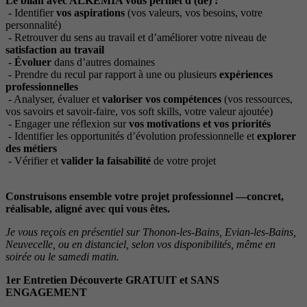
Le bilan avec ALKEMIA vous permet d'(de) :
- Identifier
vos aspirations
(vos valeurs, vos besoins, votre
personnalité)
- Retrouver du sens au travail et d’améliorer votre niveau de
satisfaction au travail
-
Évoluer
dans d’autres domaines
- Prendre du recul par rapport à une ou plusieurs
expériences
professionnelles
- Analyser, évaluer et
valoriser vos compétences
(vos ressources,
vos savoirs et savoir-faire, vos soft skills, votre valeur ajoutée)
- Engager une réflexion sur
vos motivations et vos priorités
- Identifier les opportunités d’évolution professionnelle et
explorer
des métiers
- Vérifier et
valider la faisabilité
de votre projet
Construisons ensemble votre projet professionnel —concret,
réalisable, aligné avec qui vous êtes.
Je vous reçois en présentiel sur Thonon-les-Bains, Evian-les-Bains,
Neuvecelle, ou en distanciel, selon vos disponibilités, même en
soirée ou le samedi matin.
1er Entretien Découverte GRATUIT et SANS
ENGAGEMENT