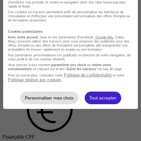
d'améliorer nos produits et rendre la navigation dans nos sites beaucoup plus
rapide et fluide.
Ces cookies ou traceurs permettent enfin de personnaliser les interfaces de
consultation et d'effectuer une présentation personnalisée des offres d'emploi ou
de formations proposées.
Disponible dans 111 villes
•
À distance / En centre
Cookies publicitaires
Avec votre accord
, nous et nos partenaires (Facebook,
Google Ads
, Critéo,
Bing,) pouvons utiliser des traceurs pour vous proposer des publicités pour des
offres d’emploi ou des offres de formations personnalisés afin d’augmenter vos
probabilités de trouver rapidement un emploi ou une formation.
Nos partenaires personnalisent ces publicités en fonction de votre navigation, de
votre profil et de vos centres d’intérêt.
Vous pouvez à tout moment
paramétrer vos choix
ou
retirer votre
consentement
en cliquant sur le lien "
Gérer les traceurs
" en bas de page.
Politique de confidentialité
Pour en savoir plus, consultez notre
et notre
Salarié en poste /
Politique relative aux cookies
.
Demandeur d'emploi / Entreprise
Personnaliser mes choix
Tout accepter
Finançable CPF