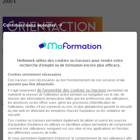
2000 €
Continuer sans accepter
Je m'informe gratuitement
Hellowork utilise des cookies ou traceurs pour rendre votre
recherche d’emploi ou de formation encore plus efficace.
Cookies strictement nécessaires
Ces traceurs sont nécessaires au bon fonctionnement de nos services et
ne
peuvent pas être désactivés
.
de l'ensemble des cookies ou traceurs
Il s'agit notamment
permettant de
maintenir la session de l'utilisateur active pendant sa navigation sur le site, de
stocker des informations temporaires telles que les préférences des utilisateurs,
Bilan de compétences Nouveau Départ
les annonces ou les offres vues, gérer les processus d'identification de
l'utilisateur, vérifier s'il est connecté ou non, et plus globalement garantir la sécurité
du site web en détectant les tentatives d'accès frauduleux ou les violations de
sécurité.
Ces cookies ou traceurs permettent également de piloter et suivre les sources
d'acquisition d'audience en utilisant un identifiant unique permettant de comprendre
comment nos utilisateurs naviguent sur nos sites et nos applications en fonction
des différentes sources de trafic.
Ils nous permettent également d’observer le comportement de nos utilisateurs afin