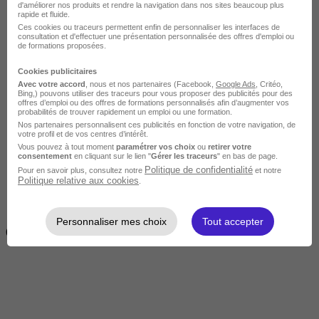
d'améliorer nos produits et rendre la navigation dans nos sites beaucoup plus
rapide et fluide.
Ces cookies ou traceurs permettent enfin de personnaliser les interfaces de
consultation et d'effectuer une présentation personnalisée des offres d'emploi ou
de formations proposées.
Cookies publicitaires
Avec votre accord
, nous et nos partenaires (Facebook,
Google Ads
, Critéo,
Bing,) pouvons utiliser des traceurs pour vous proposer des publicités pour des
offres d’emploi ou des offres de formations personnalisés afin d’augmenter vos
Intermédiaire
probabilités de trouver rapidement un emploi ou une formation.
Nos partenaires personnalisent ces publicités en fonction de votre navigation, de
votre profil et de vos centres d’intérêt.
Vous pouvez à tout moment
paramétrer vos choix
ou
retirer votre
consentement
en cliquant sur le lien "
Gérer les traceurs
" en bas de page.
Politique de confidentialité
Pour en savoir plus, consultez notre
et notre
Politique relative aux cookies
.
2 semaines à 4 mois
Personnaliser mes choix
Tout accepter
( 70h à 560h)