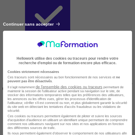
Continuer sans accepter
Courte
Hellowork utilise des cookies ou traceurs pour rendre votre
recherche d’emploi ou de formation encore plus efficace.
Cookies strictement nécessaires
Ces traceurs sont nécessaires au bon fonctionnement de nos services et
ne
peuvent pas être désactivés
.
2 jours à 2 semaines
de l'ensemble des cookies ou traceurs
Il s'agit notamment
permettant de
(14h à 70h)
maintenir la session de l'utilisateur active pendant sa navigation sur le site, de
stocker des informations temporaires telles que les préférences des utilisateurs,
les annonces ou les offres vues, gérer les processus d'identification de
l'utilisateur, vérifier s'il est connecté ou non, et plus globalement garantir la sécurité
du site web en détectant les tentatives d'accès frauduleux ou les violations de
sécurité.
Ces cookies ou traceurs permettent également de piloter et suivre les sources
d'acquisition d'audience en utilisant un identifiant unique permettant de comprendre
comment nos utilisateurs naviguent sur nos sites et nos applications en fonction
des différentes sources de trafic.
Ils nous permettent également d’observer le comportement de nos utilisateurs afin