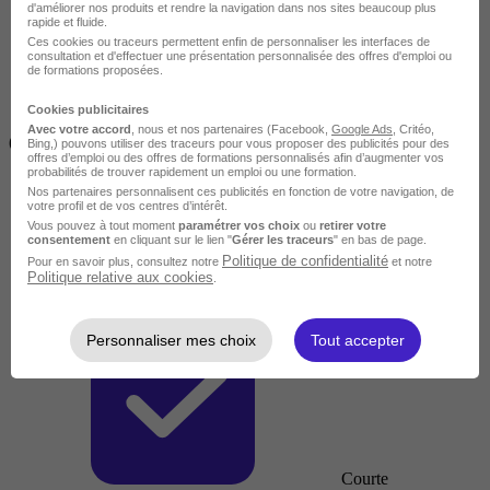
d'améliorer nos produits et rendre la navigation dans nos sites beaucoup plus
rapide et fluide.
Ces cookies ou traceurs permettent enfin de personnaliser les interfaces de
consultation et d'effectuer une présentation personnalisée des offres d'emploi ou
de formations proposées.
Cookies publicitaires
Inférieur à 2 jours
Avec votre accord
, nous et nos partenaires (Facebook,
Google Ads
, Critéo,
(14h)
Bing,) pouvons utiliser des traceurs pour vous proposer des publicités pour des
offres d’emploi ou des offres de formations personnalisés afin d’augmenter vos
probabilités de trouver rapidement un emploi ou une formation.
Nos partenaires personnalisent ces publicités en fonction de votre navigation, de
votre profil et de vos centres d’intérêt.
Vous pouvez à tout moment
paramétrer vos choix
ou
retirer votre
consentement
en cliquant sur le lien "
Gérer les traceurs
" en bas de page.
Politique de confidentialité
Pour en savoir plus, consultez notre
et notre
Politique relative aux cookies
.
Personnaliser mes choix
Tout accepter
Courte