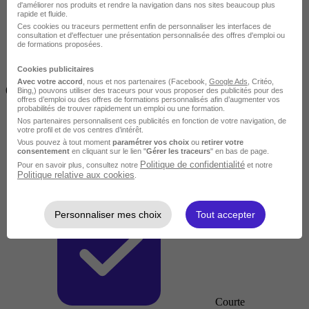
d'améliorer nos produits et rendre la navigation dans nos sites beaucoup plus
rapide et fluide.
Ces cookies ou traceurs permettent enfin de personnaliser les interfaces de
consultation et d'effectuer une présentation personnalisée des offres d'emploi ou
de formations proposées.
Cookies publicitaires
Inférieur à 2 jours
Avec votre accord
, nous et nos partenaires (Facebook,
Google Ads
, Critéo,
(14h)
Bing,) pouvons utiliser des traceurs pour vous proposer des publicités pour des
offres d’emploi ou des offres de formations personnalisés afin d’augmenter vos
probabilités de trouver rapidement un emploi ou une formation.
Nos partenaires personnalisent ces publicités en fonction de votre navigation, de
votre profil et de vos centres d’intérêt.
Vous pouvez à tout moment
paramétrer vos choix
ou
retirer votre
consentement
en cliquant sur le lien "
Gérer les traceurs
" en bas de page.
Politique de confidentialité
Pour en savoir plus, consultez notre
et notre
Politique relative aux cookies
.
Personnaliser mes choix
Tout accepter
Courte