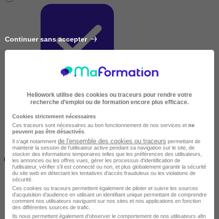
Continuer sans accepter
Très courte
Hellowork utilise des cookies ou traceurs pour rendre votre
recherche d’emploi ou de formation encore plus efficace.
Cookies strictement nécessaires
Ces traceurs sont nécessaires au bon fonctionnement de nos services et
ne
peuvent pas être désactivés
.
de l'ensemble des cookies ou traceurs
Il s'agit notamment
permettant de
maintenir la session de l'utilisateur active pendant sa navigation sur le site, de
Inférieur à 2 jours
stocker des informations temporaires telles que les préférences des utilisateurs,
(14h)
les annonces ou les offres vues, gérer les processus d'identification de
l'utilisateur, vérifier s'il est connecté ou non, et plus globalement garantir la sécurité
du site web en détectant les tentatives d'accès frauduleux ou les violations de
sécurité.
Ces cookies ou traceurs permettent également de piloter et suivre les sources
d'acquisition d'audience en utilisant un identifiant unique permettant de comprendre
comment nos utilisateurs naviguent sur nos sites et nos applications en fonction
des différentes sources de trafic.
Ils nous permettent également d’observer le comportement de nos utilisateurs afin