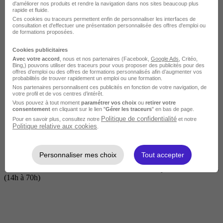
d'améliorer nos produits et rendre la navigation dans nos sites beaucoup plus
rapide et fluide.
Ces cookies ou traceurs permettent enfin de personnaliser les interfaces de
consultation et d'effectuer une présentation personnalisée des offres d'emploi ou
de formations proposées.
Cookies publicitaires
Avec votre accord
, nous et nos partenaires (Facebook,
Google Ads
, Critéo,
Bing,) pouvons utiliser des traceurs pour vous proposer des publicités pour des
offres d’emploi ou des offres de formations personnalisés afin d’augmenter vos
probabilités de trouver rapidement un emploi ou une formation.
Nos partenaires personnalisent ces publicités en fonction de votre navigation, de
Courte
votre profil et de vos centres d’intérêt.
Vous pouvez à tout moment
paramétrer vos choix
ou
retirer votre
consentement
en cliquant sur le lien "
Gérer les traceurs
" en bas de page.
Politique de confidentialité
Pour en savoir plus, consultez notre
et notre
Politique relative aux cookies
.
Personnaliser mes choix
Tout accepter
2 jours à 2 semaines
(14h à 70h)