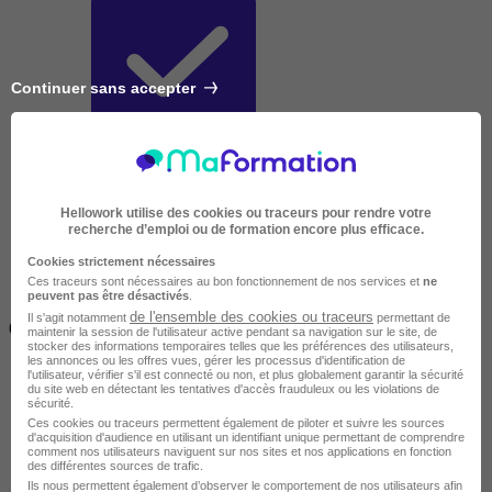
Continuer sans accepter
Très courte
Hellowork utilise des cookies ou traceurs pour rendre votre
recherche d’emploi ou de formation encore plus efficace.
Cookies strictement nécessaires
Ces traceurs sont nécessaires au bon fonctionnement de nos services et
ne
peuvent pas être désactivés
.
Inférieur à 2 jours
de l'ensemble des cookies ou traceurs
Il s'agit notamment
permettant de
(14h)
maintenir la session de l'utilisateur active pendant sa navigation sur le site, de
stocker des informations temporaires telles que les préférences des utilisateurs,
les annonces ou les offres vues, gérer les processus d'identification de
l'utilisateur, vérifier s'il est connecté ou non, et plus globalement garantir la sécurité
du site web en détectant les tentatives d'accès frauduleux ou les violations de
sécurité.
Ces cookies ou traceurs permettent également de piloter et suivre les sources
d'acquisition d'audience en utilisant un identifiant unique permettant de comprendre
comment nos utilisateurs naviguent sur nos sites et nos applications en fonction
des différentes sources de trafic.
Ils nous permettent également d’observer le comportement de nos utilisateurs afin