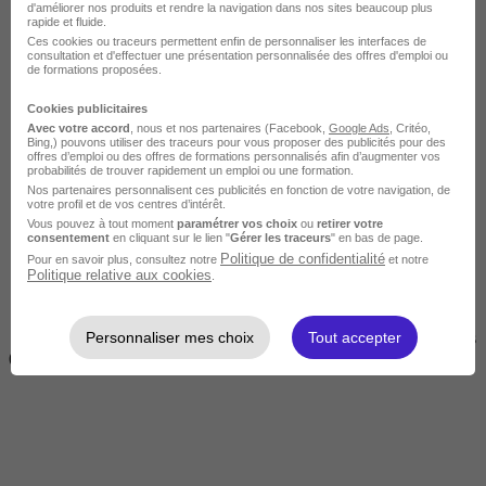
d'améliorer nos produits et rendre la navigation dans nos sites beaucoup plus
rapide et fluide.
Ces cookies ou traceurs permettent enfin de personnaliser les interfaces de
consultation et d'effectuer une présentation personnalisée des offres d'emploi ou
de formations proposées.
Cookies publicitaires
Avec votre accord
, nous et nos partenaires (Facebook,
Google Ads
, Critéo,
Bing,) pouvons utiliser des traceurs pour vous proposer des publicités pour des
offres d’emploi ou des offres de formations personnalisés afin d’augmenter vos
Courte
probabilités de trouver rapidement un emploi ou une formation.
Nos partenaires personnalisent ces publicités en fonction de votre navigation, de
votre profil et de vos centres d’intérêt.
Vous pouvez à tout moment
paramétrer vos choix
ou
retirer votre
consentement
en cliquant sur le lien "
Gérer les traceurs
" en bas de page.
Politique de confidentialité
Pour en savoir plus, consultez notre
et notre
Politique relative aux cookies
.
Personnaliser mes choix
Tout accepter
2 jours à 2 semaines
(14h à 70h)