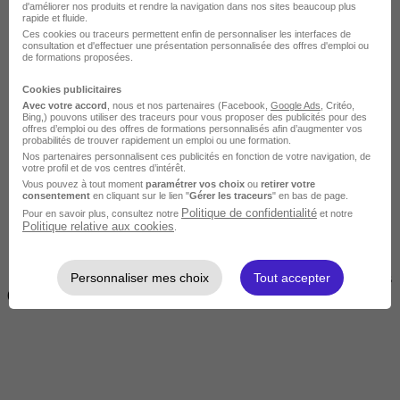
d'améliorer nos produits et rendre la navigation dans nos sites beaucoup plus
rapide et fluide.
Ces cookies ou traceurs permettent enfin de personnaliser les interfaces de
consultation et d'effectuer une présentation personnalisée des offres d'emploi ou
de formations proposées.
Cookies publicitaires
Avec votre accord
, nous et nos partenaires (Facebook,
Google Ads
, Critéo,
Bing,) pouvons utiliser des traceurs pour vous proposer des publicités pour des
offres d’emploi ou des offres de formations personnalisés afin d’augmenter vos
Courte
probabilités de trouver rapidement un emploi ou une formation.
Nos partenaires personnalisent ces publicités en fonction de votre navigation, de
votre profil et de vos centres d’intérêt.
Vous pouvez à tout moment
paramétrer vos choix
ou
retirer votre
consentement
en cliquant sur le lien "
Gérer les traceurs
" en bas de page.
Politique de confidentialité
Pour en savoir plus, consultez notre
et notre
Politique relative aux cookies
.
Personnaliser mes choix
Tout accepter
2 jours à 2 semaines
(14h à 70h)