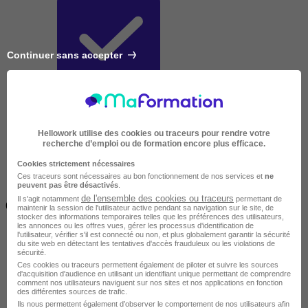
Continuer sans accepter
Très courte
Hellowork utilise des cookies ou traceurs pour rendre votre
recherche d’emploi ou de formation encore plus efficace.
Cookies strictement nécessaires
Ces traceurs sont nécessaires au bon fonctionnement de nos services et
ne
peuvent pas être désactivés
.
Inférieur à 2 jours
de l'ensemble des cookies ou traceurs
Il s'agit notamment
permettant de
(14h)
maintenir la session de l'utilisateur active pendant sa navigation sur le site, de
stocker des informations temporaires telles que les préférences des utilisateurs,
les annonces ou les offres vues, gérer les processus d'identification de
l'utilisateur, vérifier s'il est connecté ou non, et plus globalement garantir la sécurité
du site web en détectant les tentatives d'accès frauduleux ou les violations de
sécurité.
Ces cookies ou traceurs permettent également de piloter et suivre les sources
d'acquisition d'audience en utilisant un identifiant unique permettant de comprendre
comment nos utilisateurs naviguent sur nos sites et nos applications en fonction
des différentes sources de trafic.
Ils nous permettent également d’observer le comportement de nos utilisateurs afin