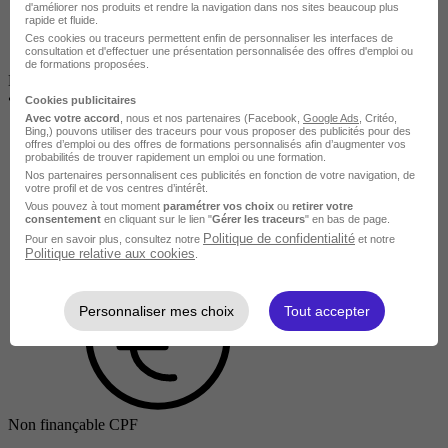
d'améliorer nos produits et rendre la navigation dans nos sites beaucoup plus
rapide et fluide.
Ces cookies ou traceurs permettent enfin de personnaliser les interfaces de
consultation et d'effectuer une présentation personnalisée des offres d'emploi ou
de formations proposées.
BOULOGNE-BILLANCOURT
•
En entreprise
Cookies publicitaires
Avec votre accord
, nous et nos partenaires (Facebook,
Google Ads
, Critéo,
Bing,) pouvons utiliser des traceurs pour vous proposer des publicités pour des
offres d’emploi ou des offres de formations personnalisés afin d’augmenter vos
probabilités de trouver rapidement un emploi ou une formation.
Nos partenaires personnalisent ces publicités en fonction de votre navigation, de
votre profil et de vos centres d’intérêt.
Vous pouvez à tout moment
paramétrer vos choix
ou
retirer votre
consentement
en cliquant sur le lien "
Gérer les traceurs
" en bas de page.
Politique de confidentialité
Pour en savoir plus, consultez notre
et notre
Entreprise
Politique relative aux cookies
.
Personnaliser mes choix
Tout accepter
Non finançable CPF