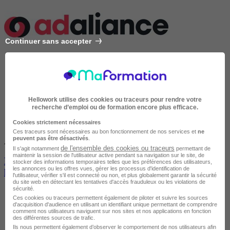
Continuer sans accepter
Hellowork utilise des cookies ou traceurs pour rendre votre
recherche d’emploi ou de formation encore plus efficace.
Cookies strictement nécessaires
Ces traceurs sont nécessaires au bon fonctionnement de nos services et
ne
peuvent pas être désactivés
.
Avis du centre
de l'ensemble des cookies ou traceurs
Il s'agit notamment
permettant de
maintenir la session de l'utilisateur active pendant sa navigation sur le site, de
Microsoft PowerPoint 365 Intermédiaire : Maîtriser
stocker des informations temporaires telles que les préférences des utilisateurs,
les annonces ou les offres vues, gérer les processus d'identification de
l'Impact et le Design
l'utilisateur, vérifier s'il est connecté ou non, et plus globalement garantir la sécurité
du site web en détectant les tentatives d'accès frauduleux ou les violations de
sécurité.
Ces cookies ou traceurs permettent également de piloter et suivre les sources
d'acquisition d'audience en utilisant un identifiant unique permettant de comprendre
comment nos utilisateurs naviguent sur nos sites et nos applications en fonction
des différentes sources de trafic.
Ils nous permettent également d’observer le comportement de nos utilisateurs afin