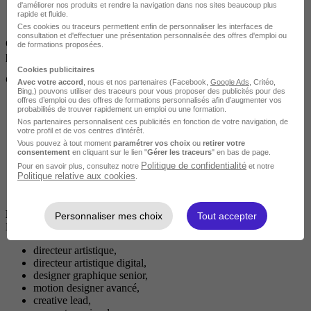
d'améliorer nos produits et rendre la navigation dans nos sites beaucoup plus
entreprises culturelles ou créatives.
rapide et fluide.
Ces cookies ou traceurs permettent enfin de personnaliser les interfaces de
consultation et d'effectuer une présentation personnalisée des offres d'emploi ou
Cette immersion leur permet de développer un portfolio
de formations proposées.
professionnel solide.
Cookies publicitaires
Compétences développées
Avec votre accord
, nous et nos partenaires (Facebook,
Google Ads
, Critéo,
Bing,) pouvons utiliser des traceurs pour vous proposer des publicités pour des
offres d’emploi ou des offres de formations personnalisés afin d’augmenter vos
Concevoir des univers graphiques cohérents et innovants.
probabilités de trouver rapidement un emploi ou une formation.
Piloter la direction artistique d’une marque, campagne ou
Nos partenaires personnalisent ces publicités en fonction de votre navigation, de
projet.
votre profil et de vos centres d’intérêt.
Maîtriser les outils graphiques, vidéo, motion et web.
Vous pouvez à tout moment
paramétrer vos choix
ou
retirer votre
Diriger une équipe créative et travailler en mode projet.
consentement
en cliquant sur le lien "
Gérer les traceurs
" en bas de page.
Répondre efficacement à des briefs et proposer des concepts
Politique de confidentialité
Pour en savoir plus, consultez notre
et notre
Politique relative aux cookies
.
impactants.
Produire un portfolio professionnel complet et attractif.
Débouchés
Personnaliser mes choix
Tout accepter
Le mastère prépare à des métiers tels que :
directeur artistique,
directeur artistique digital,
designer graphique senior,
motion designer avancé,
creative lead,