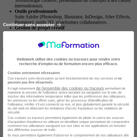
Terminologie créative, présentation de concepts à des clients
internationaux.
Outils professionnels
Suite Adobe (Photoshop, Illustrator, InDesign, After Effects,
Premiere), outils 3D, plateformes collaboratives.
Continuer sans accepter
Gestion de projet créatif
Planning, budget, coordination, feedback, relation client,
validation finale.
Projet professionnel et expérience en entreprise
Les étudiants réalisent un projet de direction artistique complet,
Hellowork utilise des cookies ou traceurs pour rendre votre
recherche d’emploi ou de formation encore plus efficace.
intégrant :
Cookies strictement nécessaires
analyse du brief,
Ces traceurs sont nécessaires au bon fonctionnement de nos services et
ne
stratégie créative,
peuvent pas être désactivés
.
identité visuelle,
de l'ensemble des cookies ou traceurs
Il s'agit notamment
permettant de
production graphique et audiovisuelle,
maintenir la session de l'utilisateur active pendant sa navigation sur le site, de
stocker des informations temporaires telles que les préférences des utilisateurs,
présentation à un jury ou un annonceur.
les annonces ou les offres vues, gérer les processus d'identification de
l'utilisateur, vérifier s'il est connecté ou non, et plus globalement garantir la sécurité
du site web en détectant les tentatives d'accès frauduleux ou les violations de
sécurité.
Ils effectuent également un stage ou une alternance, dans :
Ces cookies ou traceurs permettent également de piloter et suivre les sources
d'acquisition d'audience en utilisant un identifiant unique permettant de comprendre
agences de communication, publicité ou branding,
comment nos utilisateurs naviguent sur nos sites et nos applications en fonction
studios de création graphique ou audiovisuelle,
des différentes sources de trafic.
services marketing/communication,
Ils nous permettent également d’observer le comportement de nos utilisateurs afin