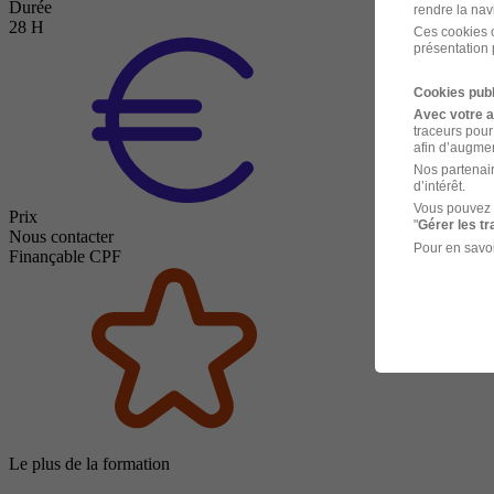
Durée
rendre la nav
28 H
Ces cookies o
présentation 
Cookies publ
Avec votre 
traceurs pour
afin d’augmen
Nos partenair
d’intérêt.
Vous pouvez 
Prix
"
Gérer les t
Nous contacter
Pour en savoi
Finançable CPF
Le plus de la formation