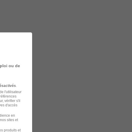
ploi ou de
ésactivés
.
 l'utilisateur
préférences
 vérifier s'il
ves d'accès
udience en
nos sites et
s produits et