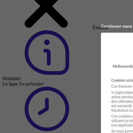
Continuer sans
Étudiant
Hellowork
Modalités
Cookies str
En ligne
En présentiel
Ces traceurs
Il s'agit not
active pendan
des utilisateu
est connecté 
frauduleux ou 
Ces cookies o
utilisant un 
nos applicatio
Ils nous perm