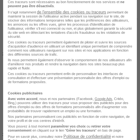
Les normes et documents opposables (SCOT, DAC, SDC)
Ces traceurs sont nécessaires au bon fonctionnement de nos services et
ne
peuvent pas être désactivés
.
La nature des opérations et le relèvement des seuils de surface
de l'ensemble des cookies ou traceurs
Il s'agit notamment
permettant de
Les commerces de détail et de prestation de services artisanale
maintenir la session de l'utilisateur active pendant sa navigation sur le site, de
Opérations et établissements exclus du champ d'application de
stocker des informations temporaires telles que les préférences des utilisateurs,
la réglementation
les annonces ou les offres vues, gérer les processus d'identification de
l'utilisateur, vérifier s'il est connecté ou non, et plus globalement garantir la sécurité
La réglementation des " Drive " dans la loi ALUR
du site web en détectant les tentatives d'accès frauduleux ou les violations de
Appréhender le critère de l'aménagement et du
sécurité.
développement durable
Ces cookies ou traceurs permettent également de piloter et suivre les sources
d'acquisition d'audience en utilisant un identifiant unique permettant de comprendre
comment nos utilisateurs naviguent sur nos sites et nos applications en fonction
2. Examiner la demande d'autorisation d'exploitation commerciale
des différentes sources de trafic.
Ils nous permettent également d’observer le comportement de nos utilisateurs afin
d'améliorer nos produits et rendre la navigation dans nos sites beaucoup plus
L'identification du demandeur
rapide et fluide.
La délimitation de la zone de chalandise
Ces cookies ou traceurs permettent enfin de personnaliser les interfaces de
Le contenu du dossier de demande de l'AEC
consultation et d'effectuer une présentation personnalisée des offres d'emploi ou
de formations proposées.
Le cas de l'AEC autonome
Le cas du permis de construire valant AEC
Cookies publicitaires
Le planning d'instruction, de délivrance et de mise en oeuvre
Avec votre accord
, nous et nos partenaires (Facebook,
Google Ads
, Critéo,
de l'AEC
Bing,) pouvons utiliser des traceurs pour vous proposer des publicités pour des
L'instruction de la demande (formes et délais)
offres d’emploi ou des offres de formations personnalisés afin d’augmenter vos
La nouvelle composition des commissions CDAC
probabilités de trouver rapidement un emploi ou une formation.
La possibilité d'une autorisation tacite
Nos partenaires personnalisent ces publicités en fonction de votre navigation, de
votre profil et de vos centres d’intérêt.
Le cas des projets compris entre 300m2 et 1000m2
Vous pouvez à tout moment
paramétrer vos choix
ou
retirer votre
consentement
en cliquant sur le lien "
Gérer les traceurs
" en bas de page.
3. Identifier les démarches à effectuer après obtention de l'autorisation
Politique de confidentialité
Pour en savoir plus, consultez notre
et notre