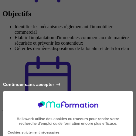
Objectifs
Identifier les mécanismes réglementant l'immobilier
commercial
Etablir l'implantation d'immeubles commerciaux de manière
sécurisée et prévenir les contentieux
Gérer les dernières dispositions de la loi alur et de la loi elan
Continuer sans accepter
Programme
Hellowork utilise des cookies ou traceurs pour rendre votre
recherche d’emploi ou de formation encore plus efficace.
1. Identifier les projets soumis à autorisation d'aménagement commercial
Cookies strictement nécessaires