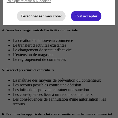
Politique relative aux cookies
.
Les formalités après obtention (la publicité et l'affichage)
Les conditions de validité de l'autorisation
La modification du projet entraînant une nouvelle demande
Personnaliser mes choix
Tout accepter
d'autorisation
4. Gérer les changements de l'activité commerciale
La création d'un nouveau commerce
Le transfert d'activités existantes
Le changement de secteur d'activité
L'extension de magasins
Le regroupement de commerces
5. Gérer et prévenir les contentieux
La maîtrise des moyens de prévention du contentieux
Les recours possibles contre une décision
Les infractions pouvant entraîner une sanction
Les conséquences liées à un recours contentieux
Les conséquences de l'annulation d'une autorisation : les
recours
6. Examiner les apports de la loi elan en matière d'urbanisme commercial