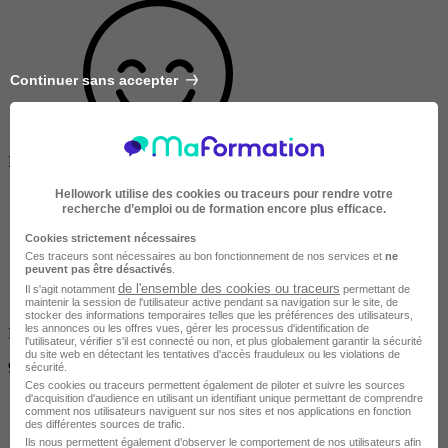
Continuer sans accepter
Salarié en poste /
Entreprise
Hellowork utilise des cookies ou traceurs pour rendre votre
recherche d’emploi ou de formation encore plus efficace.
Cookies strictement nécessaires
Ces traceurs sont nécessaires au bon fonctionnement de nos services et
ne
peuvent pas être désactivés
.
de l'ensemble des cookies ou traceurs
Il s'agit notamment
permettant de
maintenir la session de l'utilisateur active pendant sa navigation sur le site, de
stocker des informations temporaires telles que les préférences des utilisateurs,
les annonces ou les offres vues, gérer les processus d'identification de
Finançable CPF
l'utilisateur, vérifier s'il est connecté ou non, et plus globalement garantir la sécurité
du site web en détectant les tentatives d'accès frauduleux ou les violations de
900 €
sécurité.
Ces cookies ou traceurs permettent également de piloter et suivre les sources
d'acquisition d'audience en utilisant un identifiant unique permettant de comprendre
comment nos utilisateurs naviguent sur nos sites et nos applications en fonction
des différentes sources de trafic.
Ils nous permettent également d’observer le comportement de nos utilisateurs afin