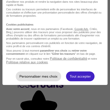
d'améliorer nos produits et rendre la navigation dans nos sites beaucoup plus
rapide et fluide.
Ces cookies ou traceurs permettent enfin de personnaliser les interfaces de
consultation et d'effectuer une présentation personnalisée des offres d'emploi ou
de formations proposées.
Cookies publicitaires
Avec votre accord
, nous et nos partenaires (Facebook,
Google Ads
, Critéo,
Bing,) pouvons utiliser des traceurs pour vous proposer des publicités pour des
offres d’emploi ou des offres de formations personnalisés afin d’augmenter vos
probabilités de trouver rapidement un emploi ou une formation.
Nos partenaires personnalisent ces publicités en fonction de votre navigation, de
votre profil et de vos centres d’intérêt.
Vous pouvez à tout moment
paramétrer vos choix
ou
retirer votre
Avis du centre
consentement
en cliquant sur le lien "
Gérer les traceurs
" en bas de page.
Je m'informe gratuitement
Politique de confidentialité
Pour en savoir plus, consultez notre
et notre
Politique relative aux cookies
.
Personnaliser mes choix
Tout accepter