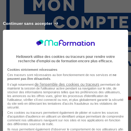
Continuer sans accepter
Hellowork utilise des cookies ou traceurs pour rendre votre
recherche d’emploi ou de formation encore plus efficace.
Cookies strictement nécessaires
Ces traceurs sont nécessaires au bon fonctionnement de nos services et
ne
peuvent pas être désactivés
.
de l'ensemble des cookies ou traceurs
Il s'agit notamment
permettant de
maintenir la session de l'utilisateur active pendant sa navigation sur le site, de
stocker des informations temporaires telles que les préférences des utilisateurs,
les annonces ou les offres vues, gérer les processus d'identification de
l'utilisateur, vérifier s'il est connecté ou non, et plus globalement garantir la sécurité
du site web en détectant les tentatives d'accès frauduleux ou les violations de
Formation finançable avec votre compte CPF
sécurité.
Ces cookies ou traceurs permettent également de piloter et suivre les sources
Je m’inscris à cette formation
d'acquisition d'audience en utilisant un identifiant unique permettant de comprendre
comment nos utilisateurs naviguent sur nos sites et nos applications en fonction
des différentes sources de trafic.
Ils nous permettent également d’observer le comportement de nos utilisateurs afin