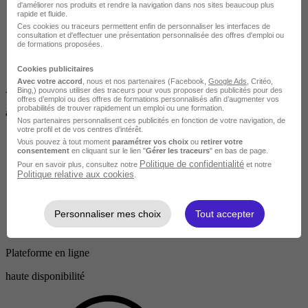
d'améliorer nos produits et rendre la navigation dans nos sites beaucoup plus
rapide et fluide.
Ces cookies ou traceurs permettent enfin de personnaliser les interfaces de
consultation et d'effectuer une présentation personnalisée des offres d'emploi ou
de formations proposées.
Cookies publicitaires
Avec votre accord
, nous et nos partenaires (Facebook,
Google Ads
, Critéo,
Accessible
Bing,) pouvons utiliser des traceurs pour vous proposer des publicités pour des
offres d’emploi ou des offres de formations personnalisés afin d’augmenter vos
probabilités de trouver rapidement un emploi ou une formation.
à tous
Nos partenaires personnalisent ces publicités en fonction de votre navigation, de
votre profil et de vos centres d’intérêt.
Vous pouvez à tout moment
paramétrer vos choix
ou
retirer votre
consentement
en cliquant sur le lien "
Gérer les traceurs
" en bas de page.
Politique de confidentialité
Pour en savoir plus, consultez notre
et notre
Politique relative aux cookies
.
Personnaliser mes choix
Tout accepter
Plateforme en ligne
haute disponibilité