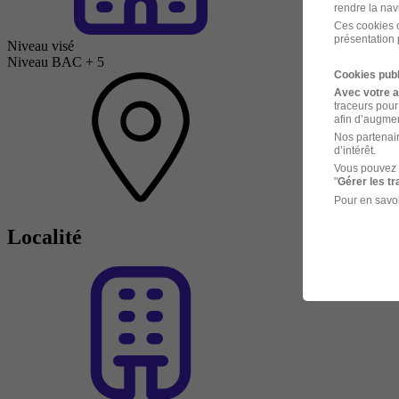
rendre la nav
Ces cookies o
présentation 
Niveau visé
Niveau BAC + 5
Cookies publ
Avec votre 
traceurs pour
afin d’augmen
Nos partenair
d’intérêt.
Vous pouvez 
"
Gérer les t
Pour en savoi
Localité