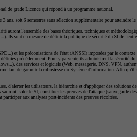
onal de grade Licence qui répond à un programme national.
 3 ans, soit 6 semestres sans sélection supplémentaire pour atteindre le
 auront l'ensemble des bases théoriques, techniques et méthodologiqu
..). Ils sont en mesure de définir la politique de sécurité du SI de l'entre
RGPD...) et les préconisations de l'état (ANSSI) imposées par le contexte 
définies précédemment. Pour y parvenir, ils administrent la sécurité du 
ows...), des services et logiciels (Web, messagerie, DNS, VPN, authentif
rmettant de garantir la robustesse du Système d'Information. Afin qu'il re
es, d'alerter les utilisateurs, la hiérarchie et d'appliquer des solutions d
Ils sauront isoler le SI, constituer les preuves de l'attaque (sauvegarde d
t participer aux analyses post-incidents des preuves récoltées.