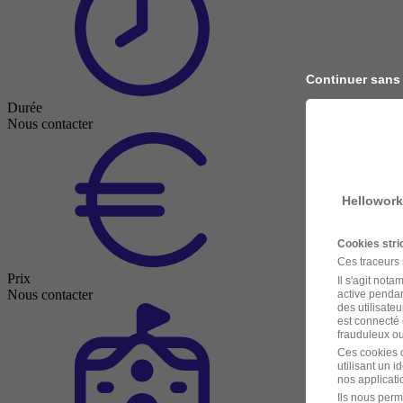
Continuer sans
Durée
Nous contacter
Hellowork
Cookies str
Ces traceurs
Prix
Il s'agit not
Nous contacter
active pendan
des utilisateu
est connecté 
frauduleux ou 
Ces cookies o
utilisant un 
nos applicatio
Ils nous perm