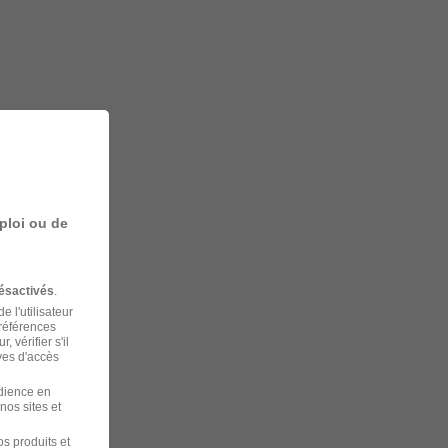
ploi ou de
ésactivés
.
 l'utilisateur
préférences
 vérifier s'il
ves d'accès
udience en
nos sites et
s produits et