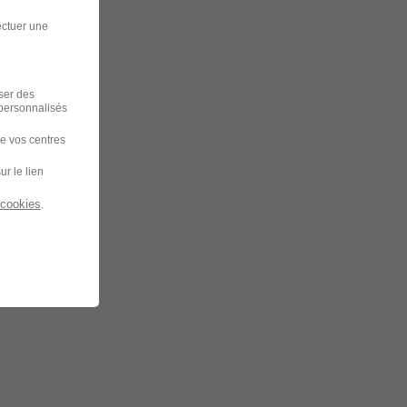
ectuer une
iser des
 personnalisés
de vos centres
ur le lien
 cookies
.