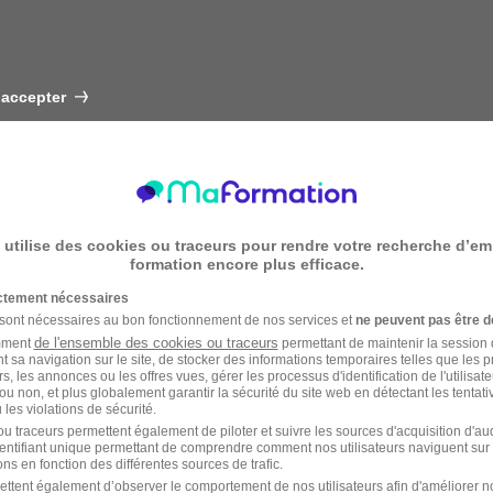
 accepter
 utilise des cookies ou traceurs pour rendre votre recherche d’em
formation encore plus efficace.
ictement nécessaires
 sont nécessaires au bon fonctionnement de nos services et
ne peuvent pas être d
de l'ensemble des cookies ou traceurs
amment
permettant de maintenir la session de
t sa navigation sur le site, de stocker des informations temporaires telles que les 
rs, les annonces ou les offres vues, gérer les processus d'identification de l'utilisateur,
ou non, et plus globalement garantir la sécurité du site web en détectant les tentati
les violations de sécurité.
u traceurs permettent également de piloter et suivre les sources d'acquisition d'a
identifiant unique permettant de comprendre comment nos utilisateurs naviguent sur 
ns en fonction des différentes sources de trafic.
ettent également d’observer le comportement de nos utilisateurs afin d'améliorer no