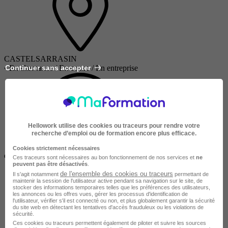
CASTELSARRASIN
Continuer sans accepter
•
En alternance / En centre / En entreprise
Hellowork utilise des cookies ou traceurs pour rendre votre
recherche d’emploi ou de formation encore plus efficace.
Demandeur
Cookies strictement nécessaires
d'emploi / Étudiant
Ces traceurs sont nécessaires au bon fonctionnement de nos services et
ne
peuvent pas être désactivés
.
de l'ensemble des cookies ou traceurs
Il s'agit notamment
permettant de
maintenir la session de l'utilisateur active pendant sa navigation sur le site, de
stocker des informations temporaires telles que les préférences des utilisateurs,
les annonces ou les offres vues, gérer les processus d'identification de
l'utilisateur, vérifier s'il est connecté ou non, et plus globalement garantir la sécurité
du site web en détectant les tentatives d'accès frauduleux ou les violations de
sécurité.
Ces cookies ou traceurs permettent également de piloter et suivre les sources