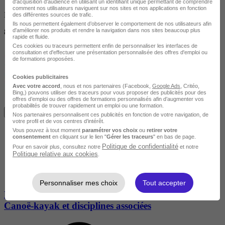
d'acquisition d'audience en utilisant un identifiant unique permettant de comprendre
comment nos utilisateurs naviguent sur nos sites et nos applications en fonction
Non finançable CPF
des différentes sources de trafic.
Ils nous permettent également d’observer le comportement de nos utilisateurs afin
d'améliorer nos produits et rendre la navigation dans nos sites beaucoup plus
8850 €
rapide et fluide.
Ces cookies ou traceurs permettent enfin de personnaliser les interfaces de
consultation et d'effectuer une présentation personnalisée des offres d'emploi ou
de formations proposées.
Cookies publicitaires
Avec votre accord
, nous et nos partenaires (Facebook,
Google Ads
, Critéo,
Bing,) pouvons utiliser des traceurs pour vous proposer des publicités pour des
offres d’emploi ou des offres de formations personnalisés afin d’augmenter vos
probabilités de trouver rapidement un emploi ou une formation.
Je m'informe gratuitement
Nos partenaires personnalisent ces publicités en fonction de votre navigation, de
votre profil et de vos centres d’intérêt.
Vous pouvez à tout moment
paramétrer vos choix
ou
retirer votre
consentement
en cliquant sur le lien "
Gérer les traceurs
" en bas de page.
Politique de confidentialité
Pour en savoir plus, consultez notre
et notre
Politique relative aux cookies
.
Personnaliser mes choix
Tout accepter
BPJEPS Spécialité Educateur sportif mention
Canoë-kayak et disciplines associées