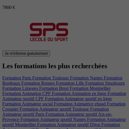
7800 €
Je m'informe gratuitement
Les formations les plus recherchées
Formation Paris
Formation Toulouse
Formation Nantes
Formation
Bordeaux
Formation Rennes
Formation Lille
Formation Strasbourg
Formation Limoges
Formation Brest
Formation Montpellier
Formation Animation CPF
Formation Animation en ligne
Formation
Animateur sportif CPF
Formation Animateur sportif en ligne
Formation Animateur social
Formation Animatrice ehpad
Formation
Croupier
Formation Animateur sportif Toulouse
Formation
Animateur sportif Paris
Formation Animateur sportif Aix-en-
Provence
Formation Animateur sportif Nantes
Formation Animateur
sportif Montpellier
Formation Animateur sportif Dijon
Formation