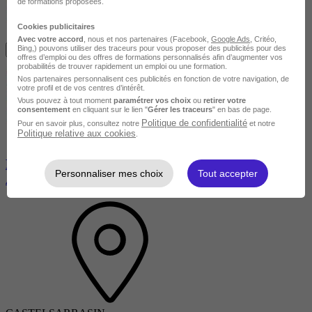
de formations proposées.
Cookies publicitaires
Avec votre accord
, nous et nos partenaires (Facebook,
Google Ads
, Critéo,
Bing,) pouvons utiliser des traceurs pour vous proposer des publicités pour des
Je m'informe gratuitement
offres d’emploi ou des offres de formations personnalisés afin d’augmenter vos
probabilités de trouver rapidement un emploi ou une formation.
Nos partenaires personnalisent ces publicités en fonction de votre navigation, de
votre profil et de vos centres d’intérêt.
Vous pouvez à tout moment
paramétrer vos choix
ou
retirer votre
consentement
en cliquant sur le lien "
Gérer les traceurs
" en bas de page.
Politique de confidentialité
Pour en savoir plus, consultez notre
et notre
Politique relative aux cookies
.
BPJEPS mention éducateur sportif option Activités
Personnaliser mes choix
Tout accepter
Aquatiques et de la Natation