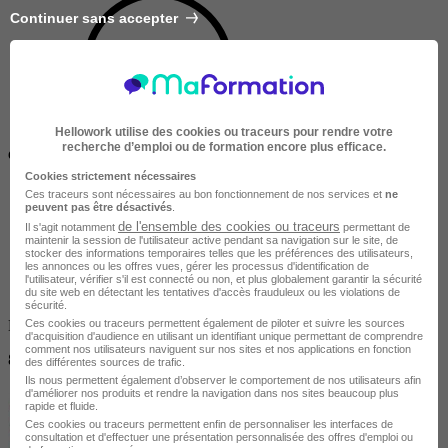
Continuer sans accepter
Hellowork utilise des cookies ou traceurs pour rendre votre
Demandeur
recherche d’emploi ou de formation encore plus efficace.
d'emploi / Étudiant
Cookies strictement nécessaires
Ces traceurs sont nécessaires au bon fonctionnement de nos services et
ne
peuvent pas être désactivés
.
de l'ensemble des cookies ou traceurs
Il s'agit notamment
permettant de
maintenir la session de l'utilisateur active pendant sa navigation sur le site, de
stocker des informations temporaires telles que les préférences des utilisateurs,
les annonces ou les offres vues, gérer les processus d'identification de
l'utilisateur, vérifier s'il est connecté ou non, et plus globalement garantir la sécurité
du site web en détectant les tentatives d'accès frauduleux ou les violations de
sécurité.
Ces cookies ou traceurs permettent également de piloter et suivre les sources
Non finançable CPF
d'acquisition d'audience en utilisant un identifiant unique permettant de comprendre
comment nos utilisateurs naviguent sur nos sites et nos applications en fonction
8850 €
des différentes sources de trafic.
Ils nous permettent également d’observer le comportement de nos utilisateurs afin
d'améliorer nos produits et rendre la navigation dans nos sites beaucoup plus
rapide et fluide.
Ces cookies ou traceurs permettent enfin de personnaliser les interfaces de
consultation et d'effectuer une présentation personnalisée des offres d'emploi ou