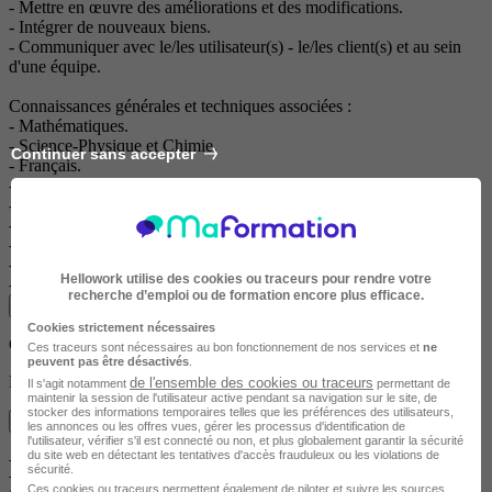
- Mettre en œuvre des améliorations et des modifications.
- Intégrer de nouveaux biens.
- Communiquer avec le/les utilisateur(s) - le/les client(s) et au sein
d'une équipe.
Connaissances générales et techniques associées :
- Mathématiques.
- Science-Physique et Chimie.
Continuer sans accepter
- Français.
- Histoire-Géographie et Enseignement moral et civique.
- Arts appliqués et cultures artistiques.
- Éducation physique et sportive (EPS).
- Langue vivante.
- Prévention Santé Environnement (PSE).
Hellowork utilise des cookies ou traceurs pour rendre votre
- Économie - Gestion.
recherche d’emploi ou de formation encore plus efficace.
Voir plus
Cookies strictement nécessaires
CFA de l'académie Reims
Ces traceurs sont nécessaires au bon fonctionnement de nos services et
ne
peuvent pas être désactivés
.
Bac pro maintenance des systemes de production connectes
de l'ensemble des cookies ou traceurs
Il s'agit notamment
permettant de
maintenir la session de l'utilisateur active pendant sa navigation sur le site, de
stocker des informations temporaires telles que les préférences des utilisateurs,
Je m'informe gratuitement
Je demande les dates de sessions
les annonces ou les offres vues, gérer les processus d'identification de
l'utilisateur, vérifier s'il est connecté ou non, et plus globalement garantir la sécurité
du site web en détectant les tentatives d'accès frauduleux ou les violations de
Envie d’en savoir plus sur cette formation
sécurité.
Ces cookies ou traceurs permettent également de piloter et suivre les sources