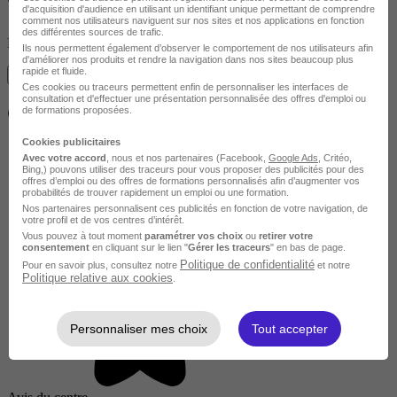
?
d'acquisition d'audience en utilisant un identifiant unique permettant de comprendre
comment nos utilisateurs naviguent sur nos sites et nos applications en fonction
des différentes sources de trafic.
Documentez-vous sur la formation
Ils nous permettent également d’observer le comportement de nos utilisateurs afin
d'améliorer nos produits et rendre la navigation dans nos sites beaucoup plus
rapide et fluide.
Je m'informe gratuitement
Ces cookies ou traceurs permettent enfin de personnaliser les interfaces de
consultation et d'effectuer une présentation personnalisée des offres d'emploi ou
Ces formations peuvent vous intéresser
de formations proposées.
Cookies publicitaires
Avec votre accord
, nous et nos partenaires (Facebook,
Google Ads
, Critéo,
Bing,) pouvons utiliser des traceurs pour vous proposer des publicités pour des
offres d’emploi ou des offres de formations personnalisés afin d’augmenter vos
probabilités de trouver rapidement un emploi ou une formation.
Nos partenaires personnalisent ces publicités en fonction de votre navigation, de
votre profil et de vos centres d’intérêt.
Vous pouvez à tout moment
paramétrer vos choix
ou
retirer votre
consentement
en cliquant sur le lien "
Gérer les traceurs
" en bas de page.
Politique de confidentialité
Pour en savoir plus, consultez notre
et notre
Politique relative aux cookies
.
Personnaliser mes choix
Tout accepter